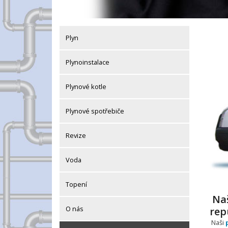
Plyn
Plynoinstalace
Plynové kotle
Plynové spotřebiče
Revize
Voda
Topení
Naš
O nás
rep
Naši