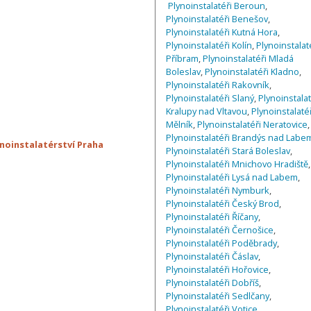
Plynoinstalatéři Beroun
,
Plynoinstalatéři Benešov
,
Plynoinstalatéři Kutná Hora
,
Plynoinstalatéři Kolín
,
Plynoinstalat
Příbram
,
Plynoinstalatéři Mladá
Boleslav
,
Plynoinstalatéři Kladno
,
Plynoinstalatéři Rakovník
,
Plynoinstalatéři Slaný
,
Plynoinstalat
Kralupy nad Vltavou
,
Plynoinstalaté
Mělník
,
Plynoinstalatéři Neratovice
,
Plynoinstalatéři Brandýs nad Labe
ynoinstalatérství Praha
Plynoinstalatéři Stará Boleslav
,
Plynoinstalatéři Mnichovo Hradiště
,
Plynoinstalatéři Lysá nad Labem
,
Plynoinstalatéři Nymburk
,
Plynoinstalatéři Český Brod
,
Plynoinstalatéři Říčany
,
Plynoinstalatéři Černošice
,
Plynoinstalatéři Poděbrady
,
Plynoinstalatéři Čáslav
,
Plynoinstalatéři Hořovice
,
Plynoinstalatéři Dobříš
,
Plynoinstalatéři Sedlčany
,
Plynoinstalatéři Votice
,