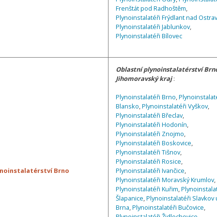
Frenštát pod Radhoštěm
,
Plynoinstalatéři Frýdlant nad Ostrav
Plynoinstalatéři Jablunkov
,
Plynoinstalatéři Bílovec
Oblastní plynoinstalatérství Brn
Jihomoravský kraj
:
Plynoinstalatéři Brno
,
Plynoinstalat
Blansko
,
Plynoinstalatéři Vyškov
,
Plynoinstalatéři Břeclav
,
Plynoinstalatéři Hodonín
,
Plynoinstalatéři Znojmo
,
Plynoinstalatéři Boskovice
,
Plynoinstalatéři Tišnov
,
Plynoinstalatéři Rosice
,
ynoinstalatérství Brno
Plynoinstalatéři Ivančice
,
Plynoinstalatéři Moravský Krumlov
,
Plynoinstalatéři Kuřim
,
Plynoinstala
Šlapanice
,
Plynoinstalatéři Slavkov 
Brna
,
Plynoinstalatéři Bučovice
,
Plynoinstalatéři Židlochovice
,