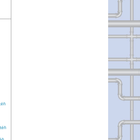
téři
téři
éři