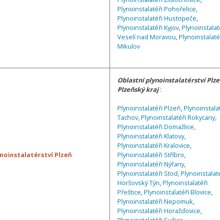
Plynoinstalatéři Pohořelice
,
Plynoinstalatéři Hustopeče
,
Plynoinstalatéři Kyjov
,
Plynoinstalat
Veselí nad Moravou
,
Plynoinstalaté
Mikulov
Oblastní plynoinstalatérství Plze
Plzeňský kraj
:
Plynoinstalatéři Plzeň
,
Plynoinstala
Tachov
,
Plynoinstalatéři Rokycany
,
Plynoinstalatéři Domažlice
,
Plynoinstalatéři Klatovy
,
Plynoinstalatéři Kralovice
,
noinstalatérství Plzeň
Plynoinstalatéři Stříbro
,
Plynoinstalatéři Nýřany
,
Plynoinstalatéři Stod
,
Plynoinstalat
Horšovský Týn
,
Plynoinstalatéři
Přeštice
,
Plynoinstalatéři Blovice
,
Plynoinstalatéři Nepomuk
,
Plynoinstalatéři Horažďovice
,