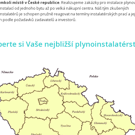
mkoli místě v České republice
. Realizujeme zakázky pro instalace plyno
instalací od jednoho bytu až po velká nákupní centra. Náš tým zkušených
nstalatérů je schopen pružně reagovat na termíny instalatérských prací a je
h podle požadavků zadavatelů a investorů.
erte si Vaše nejbližší plynoinstalatérst