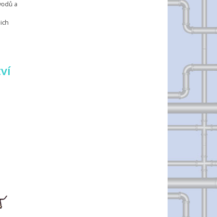
vodů a
jich
ví