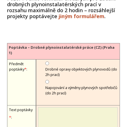
drobných plynoinstalatérských prací v
rozsahu maximálně do 2 hodin – rozsáhlejší
projekty poptávejte
jiným formulářem
.
Poptávka – Drobné plynoinstalatérské práce (CZ) (Praha
1)
Předmět
poptávky
*
:
Drobné opravy objektových plynovodů (do
2h prací)
Napojování a výměny plynových spotřebičů
(do 2h prací)
Text poptávky
*
: