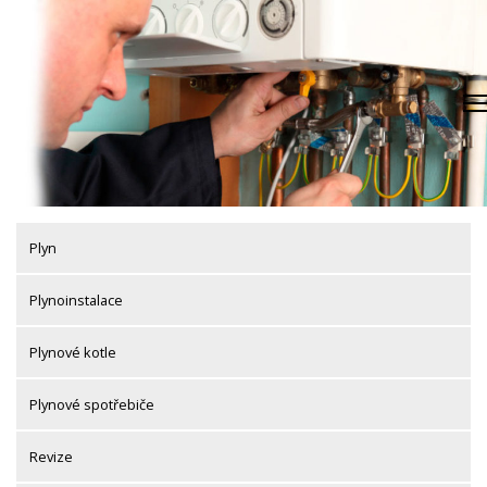
Skip
to
content
Plyn
Plynoinstalace
Plynové kotle
Plynové spotřebiče
Revize