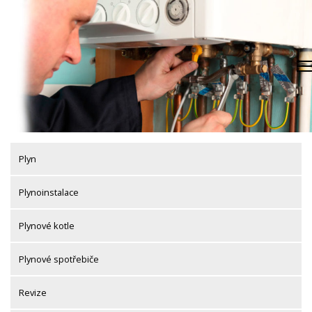
Skip
to
content
Plyn
Plynoinstalace
Plynové kotle
Plynové spotřebiče
Revize