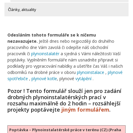
Články, aktuality
Odesláním tohoto formuláře se k ničemu
nezavazujete.
Ještě dnes nebo nejpozději do druhého
pracovního dne Vám zavolá či odepíše náš obchodní
pracovník či
plynoinstalatér
a sjedná s Vámi náležitosti Vaší
poptávky. Vyplněním formuláře nám usnadníte připravit si
podklady pro vypracování nabídky a ušetříte čas Váš i našich
odborníků na drobné práce v oboru
plynoinstalace
,
plynové
spotřebiče
,
plynové kotle
, plynové
vytápění
.
Pozor ! Tento formulář slouží jen pro zadání
drobných plynoinstalatérských prací v
rozsahu maximálně do 2 hodin – rozsáhlejší
projekty poptávejte
jiným formulářem
.
Poptávka – Plynoinstalatérské práce v terénu (CZ) (Praha