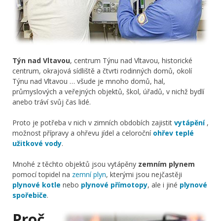
Týn nad Vltavou
, centrum Týnu nad Vltavou, historické
centrum, okrajová sídliště a čtvrti rodinných domů, okolí
Týnu nad Vltavou … všude je mnoho domů, hal,
průmyslových a veřejných objektů, škol, úřadů, v nichž bydlí
anebo tráví svůj čas lidé.
Proto je potřeba v nich v zimních obdobích zajistit
vytápění
,
možnost přípravy a ohřevu jídel a celoroční
ohřev teplé
užitkové vody
.
Mnohé z těchto objektů jsou vytápěny
zemním plynem
pomocí topidel na
zemní plyn
, kterými jsou nejčastěji
plynové kotle
nebo
plynové přímotopy
, ale i jiné
plynové
spořebiče
.
Proč