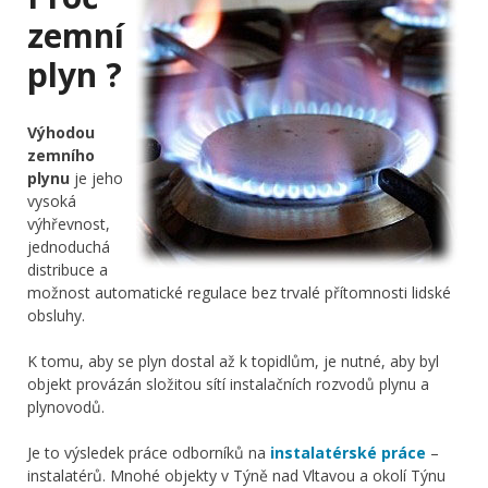
zemní
plyn ?
Výhodou
zemního
plynu
je jeho
vysoká
výhřevnost,
jednoduchá
distribuce a
možnost automatické regulace bez trvalé přítomnosti lidské
obsluhy.
K tomu, aby se plyn dostal až k topidlům, je nutné, aby byl
objekt provázán složitou sítí instalačních rozvodů plynu a
plynovodů.
Je to výsledek práce odborníků na
instalatérské práce
–
instalatérů. Mnohé objekty v Týně nad Vltavou a okolí Týnu