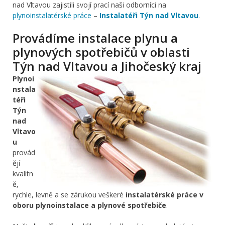
nad Vltavou zajistili svojí prací naši odborníci na
plynoinstalatérské práce
–
Instalatéři Týn nad Vltavou
.
Provádíme instalace plynu a
plynových spotřebičů v oblasti
Týn nad Vltavou a Jihočeský kraj
Plynoi
nstala
téři
Týn
nad
Vltavo
u
provád
ějí
kvalitn
ě,
rychle, levně a se zárukou veškeré
instalatérské práce v
oboru plynoinstalace a plynové spotřebiče
.