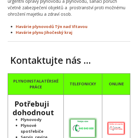
urgentní opravy plynovodů a plynovodů, sanaci poruch
včetně zabezpečení objektů a prostranství proti možnému
ohrožení majetku a zdraví osob.
Havárie plynovodů Týn nad Vltavou
Havárie plynu Jihočeský kraj
Kontaktujte nás …
PLYNOINSTALATÉRSKÉ
TELEFONICKY
ONLINE
PRÁCE
Potřebuji
dohodnout
Plynovody
Plynové
spotřebiče
Servis, revize