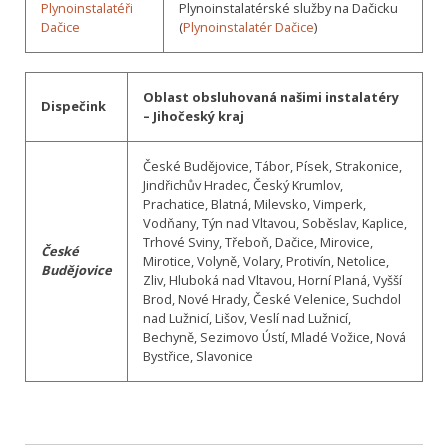
Plynoinstalatéři
Plynoinstalatérské služby na Dačicku
Dačice
(
Plynoinstalatér Dačice
)
Oblast obsluhovaná našimi instalatéry
Dispečink
– Jihočeský kraj
České Budějovice, Tábor, Písek, Strakonice,
Jindřichův Hradec, Český Krumlov,
Prachatice, Blatná, Milevsko, Vimperk,
Vodňany, Týn nad Vltavou, Soběslav, Kaplice,
Trhové Sviny, Třeboň, Dačice, Mirovice,
České
Mirotice, Volyně, Volary, Protivín, Netolice,
Budějovice
Zliv, Hluboká nad Vltavou, Horní Planá, Vyšší
Brod, Nové Hrady, České Velenice, Suchdol
nad Lužnicí, Lišov, Veslí nad Lužnicí,
Bechyně, Sezimovo Ústí, Mladé Vožice, Nová
Bystřice, Slavonice