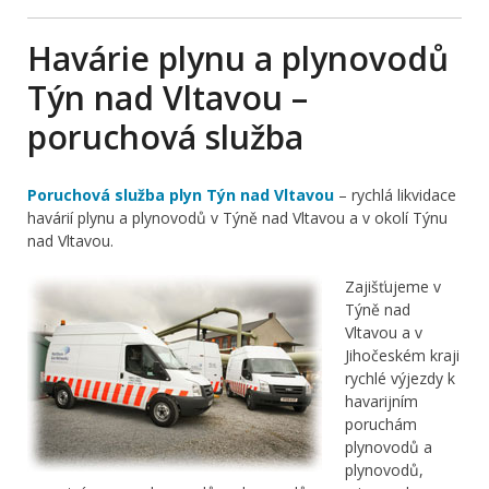
Havárie plynu a plynovodů
Týn nad Vltavou –
poruchová služba
Poruchová služba plyn Týn nad Vltavou
– rychlá likvidace
havárií plynu a plynovodů v Týně nad Vltavou a v okolí Týnu
nad Vltavou.
Zajišťujeme v
Týně nad
Vltavou a v
Jihočeském kraji
rychlé výjezdy k
havarijním
poruchám
plynovodů a
plynovodů,