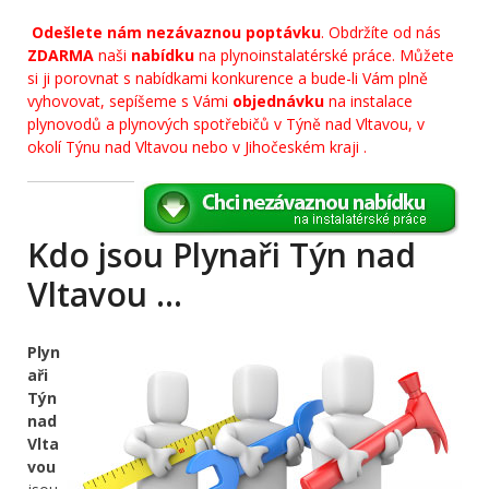
Odešlete nám nezávaznou poptávku
. Obdržíte od nás
ZDARMA
naši
nabídku
na plynoinstalatérské práce. Můžete
si ji porovnat s nabídkami konkurence a bude-li Vám plně
vyhovovat, sepíšeme s Vámi
objednávku
na instalace
plynovodů a plynových spotřebičů v Týně nad Vltavou, v
okolí Týnu nad Vltavou nebo v Jihočeském kraji .
Kdo jsou Plynaři Týn nad
Vltavou …
Plyn
aři
Týn
nad
Vlta
vou