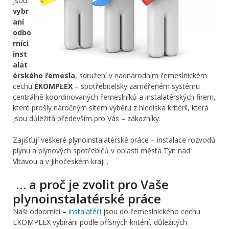
jsou
vybr
aní
odbo
rníci
inst
alat
érského řemesla
, sdružení v nadnárodním řemeslnickém
cechu
EKOMPLEX
– spotřebitelsky zaměřeném systému
centrálně koordinovaných řemeslníků a instalatérských firem,
které prošly náročným sítem výběru z hlediska kritérií, která
jsou důležitá především pro Vás – zákazníky.
Zajišťují veškeré plynoinstalatérské práce – instalace rozvodů
plynu a plynových spotřebičů v oblasti města Týn nad
Vltavou a v Jihočeském kraji .
… a proč je zvolit pro Vaše
plynoinstalatérské práce
Naši odborníci –
instalatéři
jsou do řemeslnického cechu
EKOMPLEX vybíráni podle přísných kritérií, důležitých