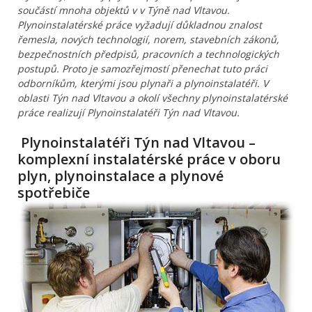
součástí mnoha objektů v v Týně nad Vltavou.
Plynoinstalatérské práce vyžadují důkladnou znalost
řemesla, nových technologií, norem, stavebních zákonů,
bezpečnostních předpisů, pracovních a technologických
postupů. Proto je samozřejmostí přenechat tuto práci
odborníkům, kterými jsou plynaři a plynoinstalatéři. V
oblasti Týn nad Vltavou a okolí všechny plynoinstalatérské
práce realizují Plynoinstalatéři Týn nad Vltavou.
Plynoinstalatéři Týn nad Vltavou –
komplexní instalatérské práce v oboru
plyn, plynoinstalace a plynové
spotřebiče