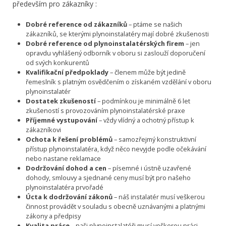
především pro zákazníky :
Dobré reference od zákazníků
– ptáme se našich
zákazníků, se kterými plynoinstalatéry mají dobré zkušenosti
Dobré reference od plynoinstalatérských firem
– jen
opravdu vyhlášený odborník v oboru si zaslouží doporučení
od svých konkurentů
Kvalifikační předpoklady
– členem může být jedině
řemeslník s platným osvědčením o získaném vzdělání v oboru
plynoinstalatér
Dostatek zkušeností
– podmínkou je minimálně 6 let
zkušeností s provozováním plynoinstalatérské praxe
Příjemné vystupování
– vždy vlídný a ochotný přístup k
zákazníkovi
Ochota k řešení problémů
– samozřejmý konstruktivní
přístup plynoinstalatéra, když něco nevyjde podle očekávání
nebo nastane reklamace
Dodržování dohod a cen
– písemné i ústně uzavřené
dohody, smlouvy a sjednané ceny musí být pro našeho
plynoinstalatéra prvořadé
Úcta k dodržování zákonů
– náš instalatér musí veškerou
činnost provádět v souladu s obecně uznávanými a platnými
zákony a předpisy
Kvalita práce
– naši plynoinstalatéři musí veškerou práci