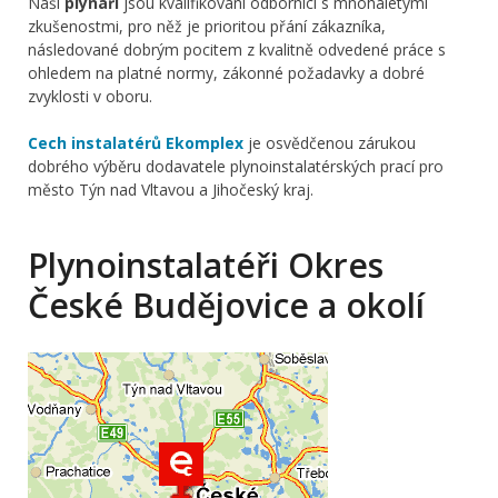
Naši
plynaři
jsou kvalifikovaní odborníci s mnohaletými
zkušenostmi, pro něž je prioritou přání zákazníka,
následované dobrým pocitem z kvalitně odvedené práce s
ohledem na platné normy, zákonné požadavky a dobré
zvyklosti v oboru.
Cech instalatérů Ekomplex
je osvědčenou zárukou
dobrého výběru dodavatele plynoinstalatérských prací pro
město Týn nad Vltavou a Jihočeský kraj.
Plynoinstalatéři Okres
České Budějovice a okolí