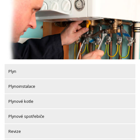
Skip
to
content
Plyn
Plynoinstalace
Plynové kotle
Plynové spotřebiče
Revize