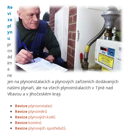
Re
vi
ze
pl
yn
u
pr
ov
ád
ím
e
ne
jen na plynoinstalacích a plynových zařízeních dodávaných
našimi plynaři, ale na všech plynoinstalacích v Týně nad
Vltavou a v Jihočeském kraji.
Revize
plynoinstalací
Revize
plynoměrů
Revize
plynových kotlů
Revize
komínů
Revize
plynových spotřebičů