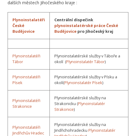
dalších městech Jihočeského kraje :
Plynoinstalatéři
Centrální dispečink
České
plynoinstalatérské práce České
Budějovice
Budějovice
pro Jihočeský kraj
Plynoinstalatéři
Plynoinstalatérské služby v Táboře a
Tábor
okolí (
Plynoinstalatér Tábor
)
Plynoinstalatéři
Plynoinstalatérské služby v Písku a
Písek
okolí(
Plynoinstalatér Písek
)
Plynoinstalatérské služby na
Plynoinstalatéři
Strakonicku (
Plynoinstalatér
Strakonice
Strakonice
)
Plynoinstalatérské služby na
Plynoinstalatéři
Jindřichohradecku
Plynoinstalatér
Jindřichův Hradec
Jindřichův Hradec
)