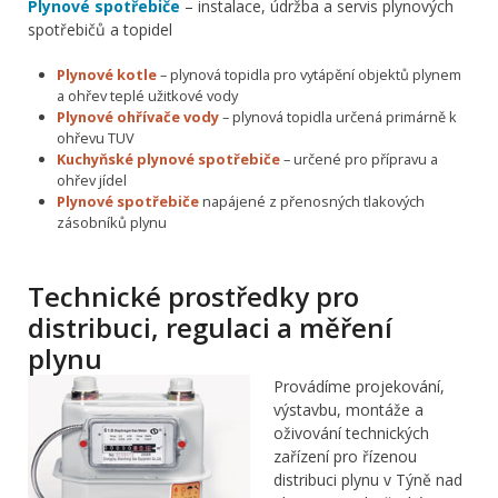
Plynové spotřebiče
– instalace, údržba a servis plynových
spotřebičů a topidel
Plynové kotle
– plynová topidla pro vytápění objektů plynem
a ohřev teplé užitkové vody
Plynové ohřívače vody
– plynová topidla určená primárně k
ohřevu TUV
Kuchyňské plynové spotřebiče
– určené pro přípravu a
ohřev jídel
Plynové spotřebiče
napájené z přenosných tlakových
zásobníků plynu
Technické prostředky pro
distribuci, regulaci a měření
plynu
Provádíme projekování,
výstavbu, montáže a
oživování technických
zařízení pro řízenou
distribuci plynu v Týně nad