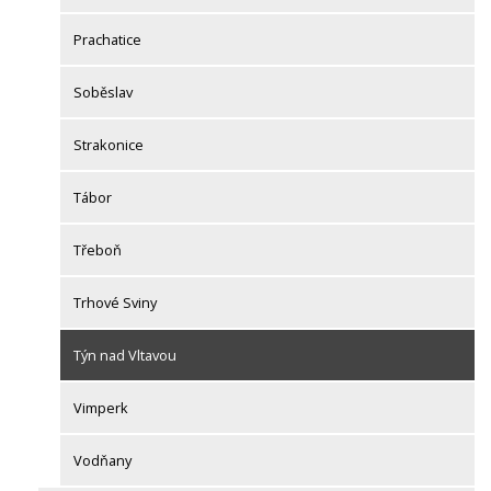
Prachatice
Soběslav
Strakonice
Tábor
Třeboň
Trhové Sviny
Týn nad Vltavou
Vimperk
Vodňany