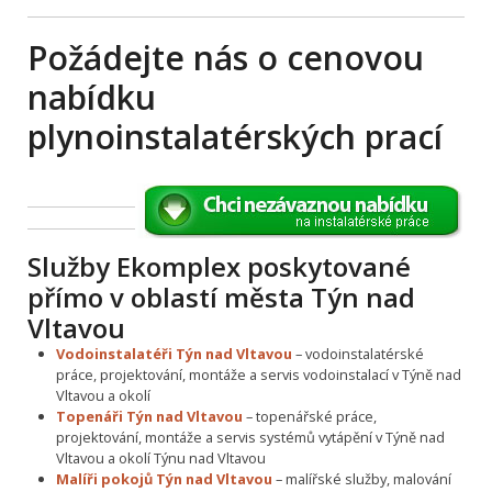
Požádejte nás o cenovou
nabídku
plynoinstalatérských prací
Služby Ekomplex poskytované
přímo v oblastí města Týn nad
Vltavou
Vodoinstalatéři Týn nad Vltavou
– vodoinstalatérské
práce, projektování, montáže a servis vodoinstalací v Týně nad
Vltavou a okolí
Topenáři Týn nad Vltavou
– topenářské práce,
projektování, montáže a servis systémů vytápění v Týně nad
Vltavou a okolí Týnu nad Vltavou
Malíři pokojů Týn nad Vltavou
– malířské služby, malování