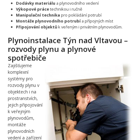
Dodávky materiálu
a plynovodního vedení
Výkopové práce
technikou i ručně
Manipulační technika
pro pokládání potrubí
Montáže plynovodního potrubí
a přípojných míst
Připojování objektů
k veřeným i privátním plynovodům.
Plynoinstalace Týn nad Vltavou –
rozvody plynu a plynové
spotřebiče
Zajišťujeme
komplexní
systémy pro
rozvody plynu v
objektech i na
prostranstvích,
jejich připojování
k veřejným
plynovodům,
montáže
plynovodních
vedení a zařízení