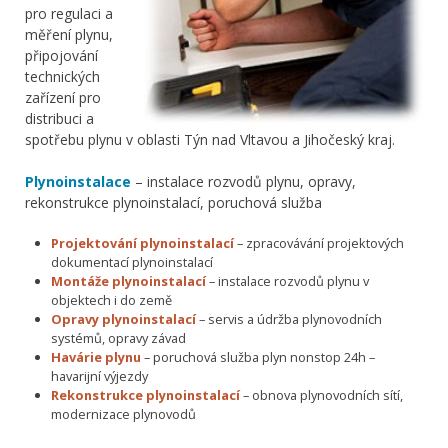
pro regulaci a
měření plynu,
připojování
technických
zařízení pro
distribuci a
spotřebu plynu v oblasti Týn nad Vltavou a Jihočeský kraj.
Plynoinstalace
– instalace rozvodů plynu, opravy,
rekonstrukce plynoinstalací, poruchová služba
Projektování plynoinstalací
– zpracovávání projektových
dokumentací plynoinstalací
Montáže plynoinstalací
– instalace rozvodů plynu v
objektech i do země
Opravy plynoinstalací
– servis a údržba plynovodních
systémů, opravy závad
Havárie plynu
– poruchová služba plyn nonstop 24h –
havarijní výjezdy
Rekonstrukce plynoinstalací
– obnova plynovodních sítí,
modernizace plynovodů