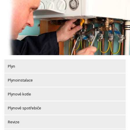
Skip
to
content
Plyn
Plynoinstalace
Plynové kotle
Plynové spotřebiče
Revize