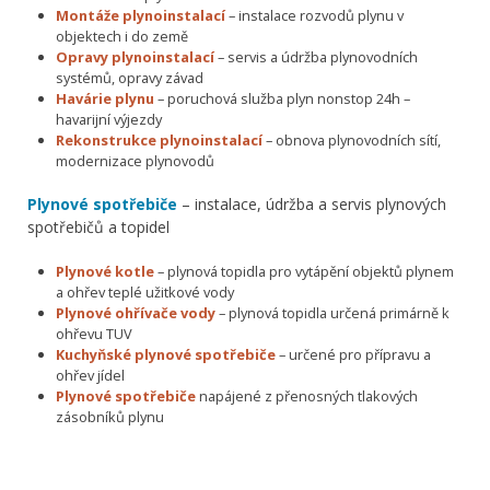
Montáže plynoinstalací
– instalace rozvodů plynu v
objektech i do země
Opravy plynoinstalací
– servis a údržba plynovodních
systémů, opravy závad
Havárie plynu
– poruchová služba plyn nonstop 24h –
havarijní výjezdy
Rekonstrukce plynoinstalací
– obnova plynovodních sítí,
modernizace plynovodů
Plynové spotřebiče
– instalace, údržba a servis plynových
spotřebičů a topidel
Plynové kotle
– plynová topidla pro vytápění objektů plynem
a ohřev teplé užitkové vody
Plynové ohřívače vody
– plynová topidla určená primárně k
ohřevu TUV
Kuchyňské plynové spotřebiče
– určené pro přípravu a
ohřev jídel
Plynové spotřebiče
napájené z přenosných tlakových
zásobníků plynu