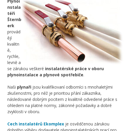
Plynoi
nstala
téři
Šternb
erk
provád
ějí
kvalitn
ě,
rychle,
levně a
se zárukou veškeré
instalatérské práce v oboru
plynoinstalace a plynové spotřebiče
.
Naši
plynaři
jsou kvalifikovaní odborníci s mnohaletými
zkušenostmi, pro něž je prioritou přání zákazníka,
následované dobrým pocitem z kvalitně odvedené práce s
ohledem na platné normy, zákonné požadavky a dobré
zvyklosti v oboru.
Cech instalatérů Ekomplex
je osvědčenou zárukou
dobrého výběru dodavatele plynoinstalatérských prací pro