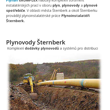
Plynaři
EKOMPLEX
nabízejí komplexní sortiment
instalatérských prací v oboru
plyn
,
plynovody
a
plynové
spotřebiče
. V oblasti města Šternberk a okolí Šternberku
provádějí plynoinstalatérské práce
Plynoinstalatéři
Šternberk.
Plynovody Šternberk
Komplexní
dodávky plynovodů
a systémů pro distribuci