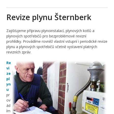
Revize plynu Šternberk
Zajišťujeme přípravu plynoinstalací, plynových kotlů a
plynových spotřebičů pro bezproblémové revizní
prohlídky. Provádíme rovněž vlastní vstupní i periodické revize
plynu a plynových spotřebičů včetně vystavení platných
revizních zpráv.
Re
vi
ze
pl
yn
u
pr
ov
ád
ím