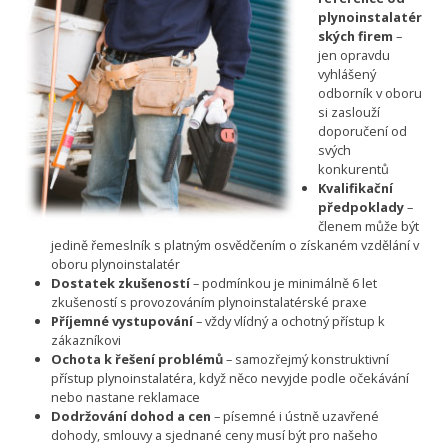
plynoinstalatér
ských firem
–
jen opravdu
vyhlášený
odborník v oboru
si zaslouží
doporučení od
svých
konkurentů
Kvalifikační
předpoklady
–
členem může být
jedině řemeslník s platným osvědčením o získaném vzdělání v
oboru plynoinstalatér
Dostatek zkušeností
– podmínkou je minimálně 6 let
zkušeností s provozováním plynoinstalatérské praxe
Příjemné vystupování
– vždy vlídný a ochotný přístup k
zákazníkovi
Ochota k řešení problémů
– samozřejmý konstruktivní
přístup plynoinstalatéra, když něco nevyjde podle očekávání
nebo nastane reklamace
Dodržování dohod a cen
– písemné i ústně uzavřené
dohody, smlouvy a sjednané ceny musí být pro našeho