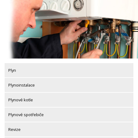
Skip
to
content
Plyn
Plynoinstalace
Plynové kotle
Plynové spotřebiče
Revize