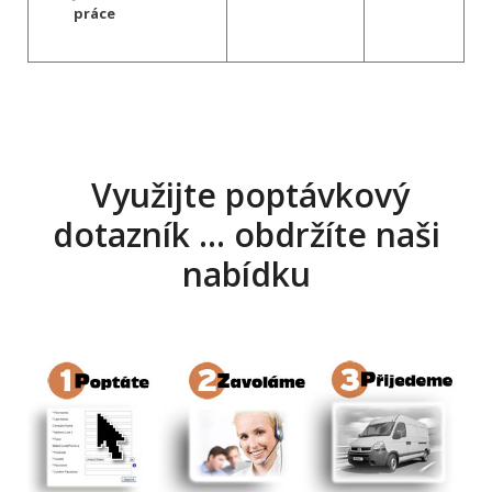
práce
Využijte poptávkový
dotazník … obdržíte naši
nabídku