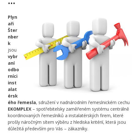
…
Plyn
aři
Šter
nber
k
jsou
vybr
aní
odbo
rníci
inst
alat
érsk
ého řemesla
, sdružení v nadnárodním řemeslnickém cechu
EKOMPLEX
– spotřebitelsky zaměřeném systému centrálně
koordinovaných řemeslníků a instalatérských firem, které
prošly náročným sítem výběru z hlediska kritérií, která jsou
důležitá především pro Vás – zákazníky.