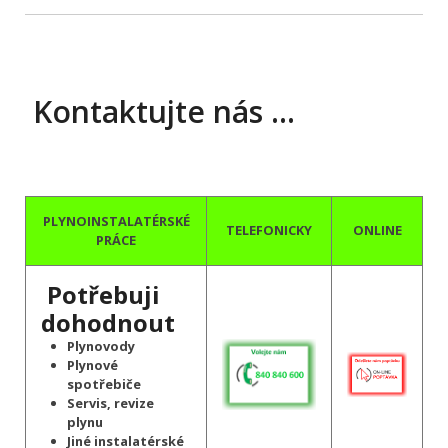
Kontaktujte nás …
PLYNOINSTALATÉRSKÉ
TELEFONICKY
ONLINE
PRÁCE
Potřebuji
dohodnout
Plynovody
Plynové
spotřebiče
Servis, revize
plynu
Jiné instalatérské