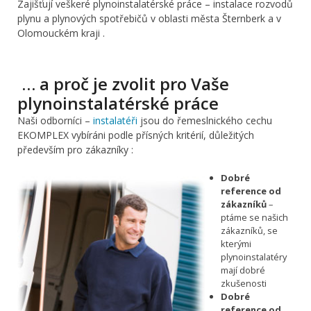
Zajišťují veškeré plynoinstalatérské práce – instalace rozvodů
plynu a plynových spotřebičů v oblasti města Šternberk a v
Olomouckém kraji .
… a proč je zvolit pro Vaše
plynoinstalatérské práce
Naši odborníci –
instalatéři
jsou do řemeslnického cechu
EKOMPLEX vybíráni podle přísných kritérií, důležitých
především pro zákazníky :
Dobré
reference od
zákazníků
–
ptáme se našich
zákazníků, se
kterými
plynoinstalatéry
mají dobré
zkušenosti
Dobré
reference od