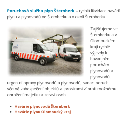
Poruchová služba plyn Šternberk
– rychlá likvidace havárií
plynu a plynovodů ve Šternberku a v okolí Šternberku.
Zajišťujeme ve
Šternberku a v
Olomouckém
kraji rychlé
výjezdy k
havarijním
poruchám
plynovodů a
plynovodů,
urgentní opravy plynovodů a plynovodů, sanaci poruch
včetně zabezpečení objektů a prostranství proti možnému
ohrožení majetku a zdraví osob.
Havárie plynovodů Šternberk
Havárie plynu Olomoucký kraj