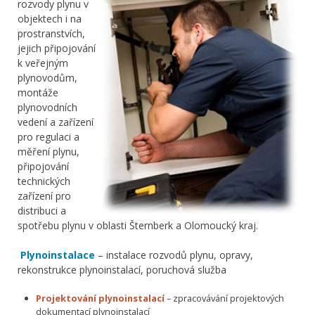
rozvody plynu v
objektech i na
prostranstvích,
jejich připojování
k veřejným
plynovodům,
montáže
plynovodních
vedení a zařízení
pro regulaci a
měření plynu,
připojování
technických
zařízení pro
distribuci a
spotřebu plynu v oblasti Šternberk a Olomoucký kraj.
Plynoinstalace
– instalace rozvodů plynu, opravy,
rekonstrukce plynoinstalací, poruchová služba
Projektování plynoinstalací
– zpracovávání projektových
dokumentací plynoinstalací