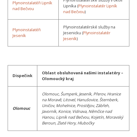
Plynoinstalatérské služby v okolí
Plynoinstalatéři Lipník
Lipníka (
Plynoinstalatér Lipník
nad Bečvou
nad Bečvou
)
Plynoinstalatérské služby na
Plynoinstalatéři
Jesenicku (
Plynoinstalatér
Jeseník
Jeseník
)
Oblast obsluhovaná našimi instalatéry –
Dispečink
Olomoucký kraj
Olomouc, Šumperk, Jeseník, Přerov, Hranice
na Moravě, Litovel, Hanušovice, Šternberk,
Uničov, Mohelnice, Prostějov, Zábřeh,
Olomouc
Javorník, Konice, Vidnava, Němčice nad
Hanou, Lipník nad Bečvou, Kojetín, Moravský
Beroun, Zlaté Hory, Hlubočky