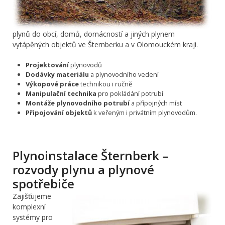
plynů do obcí, domů, domácností a jiných plynem
vytápěných objektů ve Šternberku a v Olomouckém kraji.
Projektování
plynovodů
Dodávky materiálu
a plynovodního vedení
Výkopové práce
technikou i ručně
Manipulační technika
pro pokládání potrubí
Montáže plynovodního potrubí
a přípojných míst
Připojování objektů
k veřeným i privátním plynovodům.
Plynoinstalace Šternberk –
rozvody plynu a plynové
spotřebiče
Zajišťujeme
komplexní
systémy pro