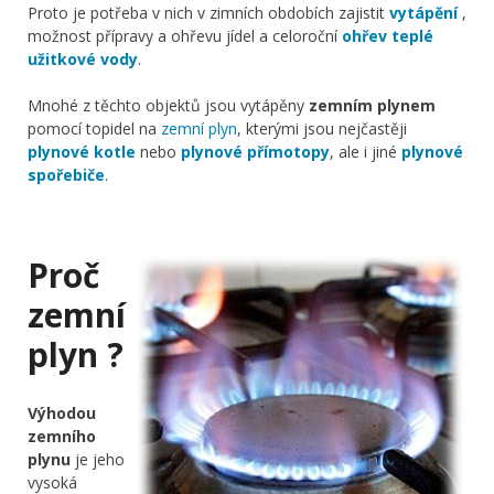
Proto je potřeba v nich v zimních obdobích zajistit
vytápění
,
možnost přípravy a ohřevu jídel a celoroční
ohřev teplé
užitkové vody
.
Mnohé z těchto objektů jsou vytápěny
zemním plynem
pomocí topidel na
zemní plyn
, kterými jsou nejčastěji
plynové kotle
nebo
plynové přímotopy
, ale i jiné
plynové
spořebiče
.
Proč
zemní
plyn ?
Výhodou
zemního
plynu
je jeho
vysoká