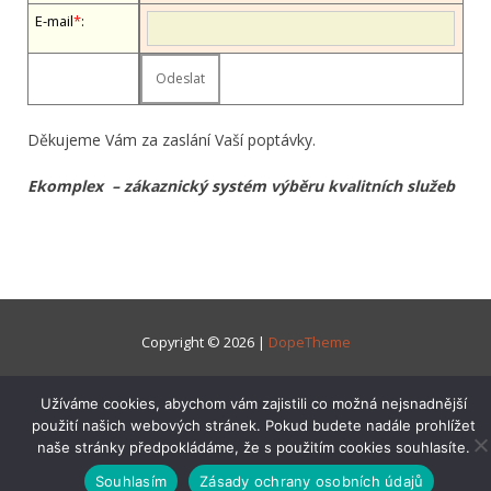
E-mail
*
:
Děkujeme Vám za zaslání Vaší poptávky.
Ekomplex – zákaznický systém výběru kvalitních služeb
Copyright © 2026 |
DopeTheme
Užíváme cookies, abychom vám zajistili co možná nejsnadnější
použití našich webových stránek. Pokud budete nadále prohlížet
naše stránky předpokládáme, že s použitím cookies souhlasíte.
Souhlasím
Zásady ochrany osobních údajů