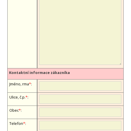
Kontaktní informace zákazníka
Jméno, firma
*
:
Ulice, č.p.
*
:
Obec
*
:
Telefon
*
: