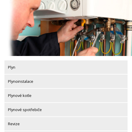
Skip
to
content
Plyn
Plynoinstalace
Plynové kotle
Plynové spotřebiče
Revize