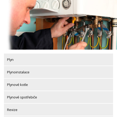
Skip
to
content
Plyn
Plynoinstalace
Plynové kotle
Plynové spotřebiče
Revize