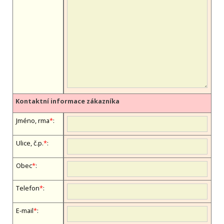
Kontaktní informace zákazníka
Jméno, firma
*
:
Ulice, č.p.
*
:
Obec
*
:
Telefon
*
:
E-mail
*
: