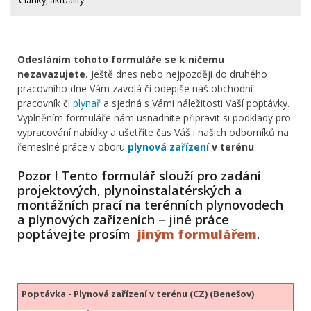
Články, aktuality
Odesláním tohoto formuláře se k ničemu
nezavazujete.
Ještě dnes nebo nejpozději do druhého
pracovního dne Vám zavolá či odepíše náš obchodní
pracovník či
plynař
a sjedná s Vámi náležitosti Vaší poptávky.
Vyplněním formuláře nám usnadníte připravit si podklady pro
vypracování nabídky a ušetříte čas Váš i našich odborníků na
řemeslné práce v oboru
plynová zařízení
v terénu
.
Pozor ! Tento formulář slouží pro zadání
projektových, plynoinstalatérských a
montážních prací na terénních plynovodech
a plynových zařízeních – jiné práce
poptávejte prosím
jiným formulářem
.
Poptávka - Plynová zařízení v terénu (CZ) (Benešov)