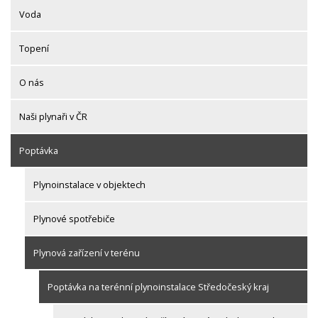
Voda
Topení
O nás
Naši plynaři v ČR
Poptávka
Plynoinstalace v objektech
Plynové spotřebiče
Plynová zařízení v terénu
Poptávka na terénní plynoinstalace Středočeský kraj