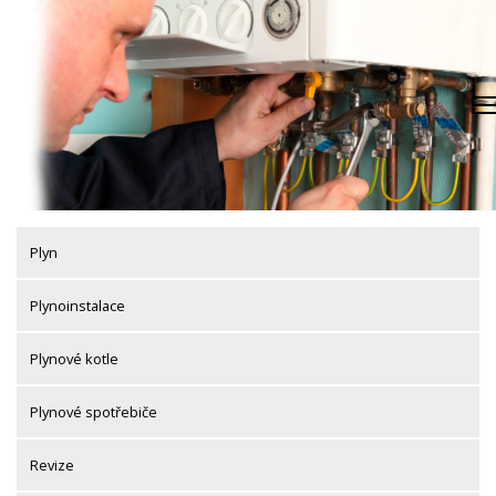
Skip
to
content
Plyn
Plynoinstalace
Plynové kotle
Plynové spotřebiče
Revize