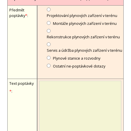
Předmět
poptávky
*
:
Projektování plynových zařízení v terénu
Montáže plynových zařízení v terénu
Rekonstrukce plynových zařízení v terénu
Servis a údržba plynových zařízení v terénu
Plynové stanice a rozvodny
Ostatní ne-poptávkové dotazy
Text poptávky
*
: