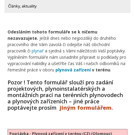
Články, aktuality
Odesláním tohoto formuláře se k ničemu
nezavazujete.
Ještě dnes nebo nejpozději do druhého
pracovního dne Vám zavolá či odepíše náš obchodní
pracovník či
plynař
a sjedná s Vámi náležitosti Vaší poptávky.
Vyplněním formuláře nám usnadníte připravit si podklady pro
vypracování nabídky a ušetříte čas Váš i našich odborníků na
řemeslné práce v oboru
plynová zařízení
v terénu
.
Pozor ! Tento formulář slouží pro zadání
projektových, plynoinstalatérských a
montážních prací na terénních plynovodech
a plynových zařízeních – jiné práce
poptávejte prosím
jiným formulářem
.
Poptávka - Plynová zařízení v terénu (CZ) (Olomouc)