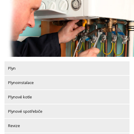
Skip
to
content
Plyn
Plynoinstalace
Plynové kotle
Plynové spotřebiče
Revize