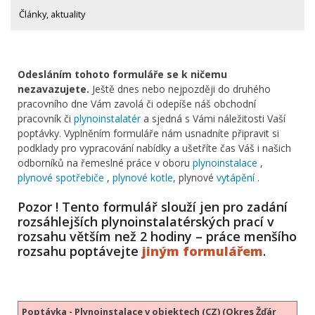
Články, aktuality
Odesláním tohoto formuláře se k ničemu
nezavazujete.
Ještě dnes nebo nejpozději do druhého
pracovního dne Vám zavolá či odepíše náš obchodní
pracovník či
plynoinstalatér
a sjedná s Vámi náležitosti Vaší
poptávky. Vyplněním formuláře nám usnadníte připravit si
podklady pro vypracování nabídky a ušetříte čas Váš i našich
odborníků na řemeslné práce v oboru
plynoinstalace
,
plynové spotřebiče
,
plynové kotle
, plynové
vytápění
.
Pozor ! Tento formulář slouží jen pro zadání
rozsáhlejších plynoinstalatérských prací v
rozsahu větším než 2 hodiny – práce menšího
rozsahu poptávejte
jiným formulářem
.
Poptávka - Plynoinstalace v objektech (CZ) (Okres Žďár