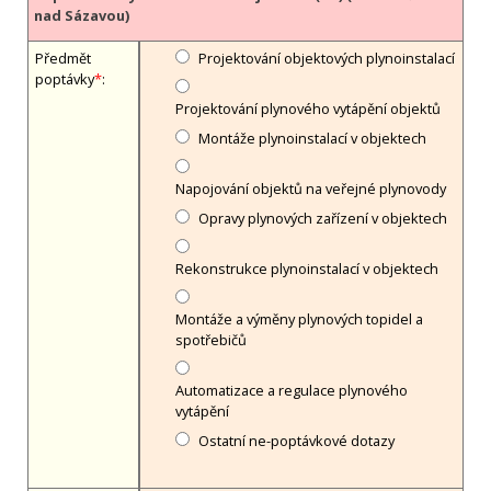
nad Sázavou)
Předmět
Projektování objektových plynoinstalací
poptávky
*
:
Projektování plynového vytápění objektů
Montáže plynoinstalací v objektech
Napojování objektů na veřejné plynovody
Opravy plynových zařízení v objektech
Rekonstrukce plynoinstalací v objektech
Montáže a výměny plynových topidel a
spotřebičů
Automatizace a regulace plynového
vytápění
Ostatní ne-poptávkové dotazy