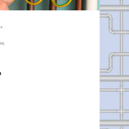
 v
ům,
a