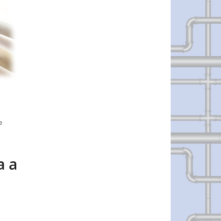
e
a a