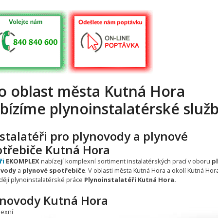
o oblast města Kutná Hora
bízíme plynoinstalatérské služ
stalatéři pro plynovody a plynové
otřebiče Kutná Hora
ři
EKOMPLEX
nabízejí komplexní sortiment instalatérských prací v oboru
p
ovody
a
plynové spotřebiče
. V oblasti města Kutná Hora a okolí Kutná Hor
dějí plynoinstalatérské práce
Plynoinstalatéři Kutná Hora.
ynovody Kutná Hora
exní