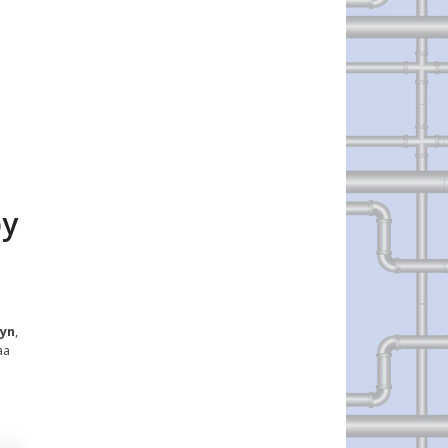
by
lyn
,
aa