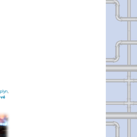
plyn
,
ové