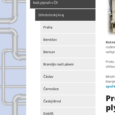
Naši plynaři v ČR
Středočeský kraj
Praha
Benešov
Kutn
rodin
Beroun
veřejn
Proto 
Brandýs nad Labem
ohřevu
Mnohé
Čáslav
kterým
spoř
Černošice
Pr
Český Brod
pl
Dobříš