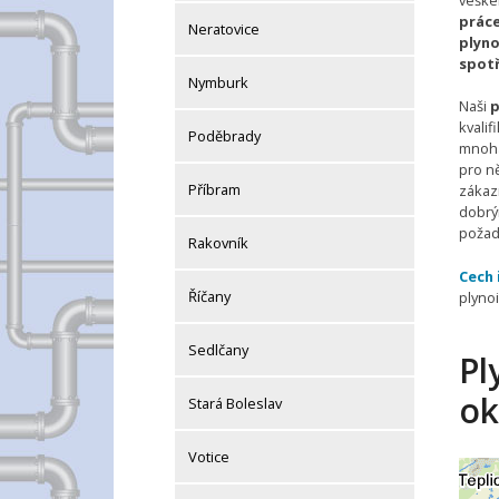
vešk
práce
Neratovice
plyno
spot
Nymburk
Naši
p
kvalif
Poděbrady
mnoha
pro ně
Příbram
zákaz
dobrý
požad
Rakovník
Cech 
Říčany
plyno
Sedlčany
Pl
ok
Stará Boleslav
Votice