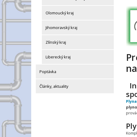
Olomoucký kraj
Jihomoravský kraj
Zlínský kraj
Pr
Liberecký kraj
na
Poptávka
In
Články, aktuality
sp
Plyna
plyn
prová
Pl
Kompl