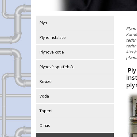
Plyn
Plyno
Kutné
Plynoinstalace
techn
techn
kterým
Plynové kotle
plynoi
Plynové spotřebiče
Ply
ins
Revize
ply
Voda
Topení
O nás