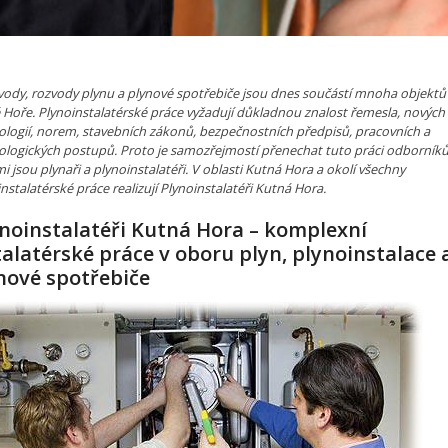
vody, rozvody plynu a plynové spotřebiče jsou dnes součástí mnoha objektů
 Hoře. Plynoinstalatérské práce vyžadují důkladnou znalost řemesla, nových
ologií, norem, stavebních zákonů, bezpečnostních předpisů, pracovních a
ologických postupů. Proto je samozřejmostí přenechat tuto práci odborník
i jsou plynaři a plynoinstalatéři. V oblasti Kutná Hora a okolí všechny
nstalatérské práce realizují Plynoinstalatéři Kutná Hora.
noinstalatéři Kutná Hora – komplexní
talatérské práce v oboru plyn, plynoinstalace 
nové spotřebiče