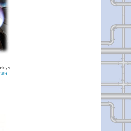
ekty v
érské