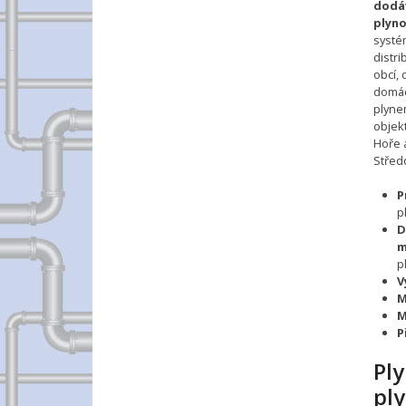
dodá
plyn
systé
distri
obcí,
domác
plyne
objek
Hoře 
Střed
P
p
D
m
p
V
M
M
P
Pl
pl