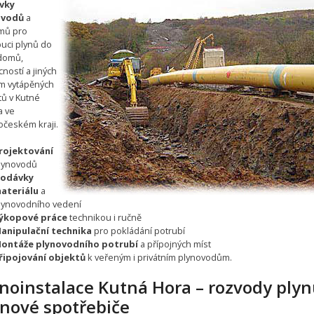
vky
ovodů
a
mů pro
buci plynů do
 domů,
ností a jiných
m vytápěných
tů v Kutné
a ve
očeském kraji.
rojektování
lynovodů
odávky
ateriálu
a
lynovodního vedení
ýkopové práce
technikou i ručně
anipulační technika
pro pokládání potrubí
ontáže plynovodního potrubí
a přípojných míst
řipojování objektů
k veřeným i privátním plynovodům.
ynoinstalace Kutná Hora – rozvody plyn
ynové spotřebiče