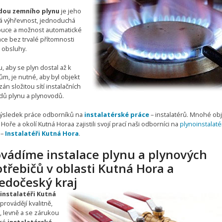
dou zemního plynu
je jeho
á výhřevnost, jednoduchá
ibuce a možnost automatické
ce bez trvalé přítomnosti
 obsluhy.
, aby se plyn dostal až k
ům, je nutné, aby byl objekt
án složitou sítí instalačních
dů plynu a plynovodů.
 výsledek práce odborníků na
instalatérské práce
– instalatérů. Mnohé obj
Hoře a okolí Kutná Horaa zajistili svojí prací naši odborníci na
plynoinstalat
–
Instalatéři Kutná Hora
.
ovádíme instalace plynu a plynových
třebičů v oblasti Kutná Hora a
edočeský kraj
instalatéři Kutná
provádějí kvalitně,
, levně a se zárukou