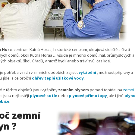
á Hora
, centrum Kutná Horaa, historické centrum, okrajová sídliště a čtvrti
ných domů, okolí Kutná Horaa … všude je mnoho domů, hal, průmyslových a
ých objektů, škol, úřadů, v nichž bydlí anebo tráví svůj čas lidé.
je potřeba v nich v zimních obdobích zajistit
vytápění
, možnost přípravy a
 jídel a celoroční
ohřev teplé užitkové vody
.
 z těchto objektů jsou vytápěny
zemním plynem
pomocí topidel na
zemní 
i jsou nejčastěji
plynové kotle
nebo
plynové přímotopy
, ale i jiné
plyn
ebiče
.
oč zemní
yn ?