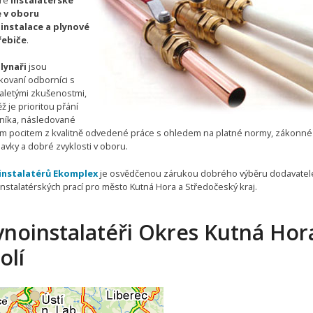
eré
instalatérské
 v oboru
instalace a plynové
řebiče
.
lynaři
jsou
ikovaní odborníci s
letými zkušenostmi,
ž je prioritou přání
níka, následované
m pocitem z kvalitně odvedené práce s ohledem na platné normy, zákonné
avky a dobré zvyklosti v oboru.
instalatérů Ekomplex
je osvědčenou zárukou dobrého výběru dodavatel
instalatérských prací pro město Kutná Hora a Středočeský kraj.
ynoinstalatéři Okres Kutná Hor
olí