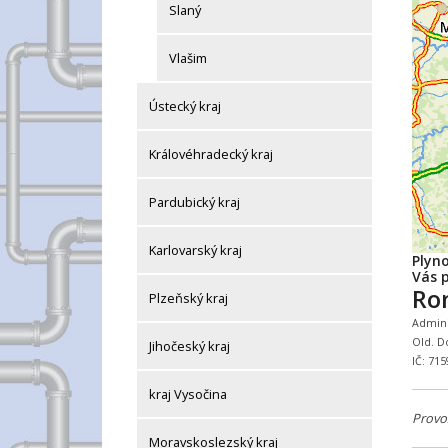
Slaný
Vlašim
Ústecký kraj
Královéhradecký kraj
Pardubický kraj
Karlovarský kraj
Plyn
Vás p
Ro
Plzeňský kraj
Adminis
Old. D
Jihočeský kraj
IČ: 71
kraj Vysočina
Provo
Moravskoslezský kraj