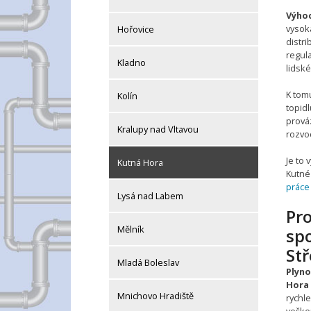
Výho
vysok
Hořovice
distr
regula
Kladno
lidské
K tomu
Kolín
topidl
prováz
Kralupy nad Vltavou
rozvo
Je to
Kutná Hora
Kutné 
práce
Lysá nad Labem
Pr
Mělník
spo
Stř
Mladá Boleslav
Plyno
Hora
Mnichovo Hradiště
rychle