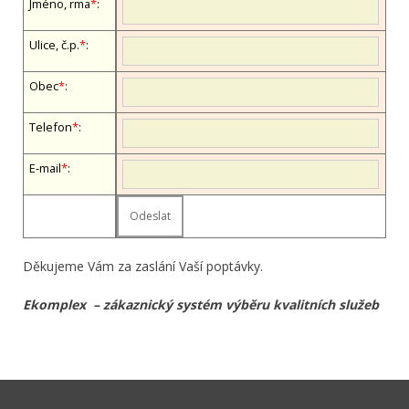
Jméno, firma
*
:
Ulice, č.p.
*
:
Obec
*
:
Telefon
*
:
E-mail
*
:
Děkujeme Vám za zaslání Vaší poptávky.
Ekomplex – zákaznický systém výběru kvalitních služeb