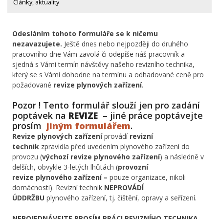
Články, aktuality
Odesláním tohoto formuláře se k ničemu
nezavazujete.
Ještě dnes nebo nejpozději do druhého
pracovního dne Vám zavolá či odepíše náš pracovník a
sjedná s Vámi termín návštěvy našeho revizního technika,
který se s Vámi dohodne na termínu a odhadované ceně pro
požadované
revize plynových zařízení
.
Pozor ! Tento formulář slouží jen pro zadání
poptávek na
REVIZE
– jiné práce poptávejte
prosím
jiným formulářem
.
Revize plynových zařízení
provádí
revizní
technik
zpravidla před uvedením plynového zařízení do
provozu (
výchozí revize
plynového zařízení
) a následně v
delších, obvykle 3-letých lhůtách (
provozní
revize
plynového zařízení –
pouze organizace, nikoli
domácnosti). Revizní technik
NEPROVÁDÍ
ÚDDRŽBU
plynového zařízení, tj. čištění, opravy a seřízení.
NEBOJEDNÁVEJTE PROSÍM PRÁCI REVIZNÍHO TECHNIKA