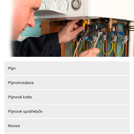
Skip
to
content
Plyn
Plynoinstalace
Plynové kotle
Plynové spotřebiče
Revize