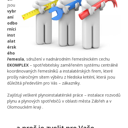
jsou
vybr
aní
odbo
rníci
inst
alat
érsk
ého
řemesla
, sdružení v nadnárodním řemeslnickém cechu
EKOMPLEX
– spotřebitelsky zaměřeném systému centrálně
koordinovaných řemeslníků a instalatérských firem, které
prošly náročným sítem výběru z hlediska kritérií, která jsou
důležitá především pro Vás – zákazníky.
Zajišťují veškeré plynoinstalatérské práce – instalace rozvodů
plynu a plynových spotřebičů v oblasti města Zábřeh a v
Olomouckém kraji .
… a proč je zvolit pro Vaše