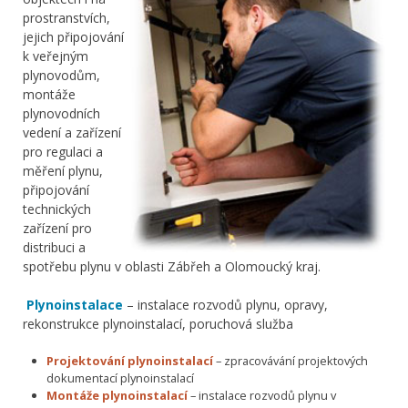
prostranstvích,
jejich připojování
k veřejným
plynovodům,
montáže
plynovodních
vedení a zařízení
pro regulaci a
měření plynu,
připojování
technických
zařízení pro
distribuci a
spotřebu plynu v oblasti Zábřeh a Olomoucký kraj.
Plynoinstalace
– instalace rozvodů plynu, opravy,
rekonstrukce plynoinstalací, poruchová služba
Projektování plynoinstalací
– zpracovávání projektových
dokumentací plynoinstalací
Montáže plynoinstalací
– instalace rozvodů plynu v