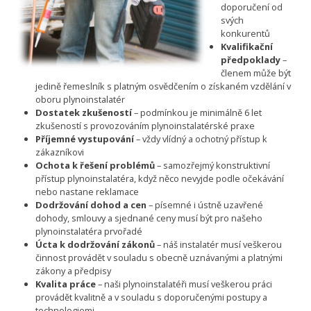
doporučení od
svých
konkurentů
Kvalifikační
předpoklady
–
členem může být
jedině řemeslník s platným osvědčením o získaném vzdělání v
oboru plynoinstalatér
Dostatek zkušeností
– podmínkou je minimálně 6 let
zkušeností s provozováním plynoinstalatérské praxe
Příjemné vystupování
– vždy vlídný a ochotný přístup k
zákazníkovi
Ochota k řešení problémů
– samozřejmý konstruktivní
přístup plynoinstalatéra, když něco nevyjde podle očekávání
nebo nastane reklamace
Dodržování dohod a cen
– písemné i ústně uzavřené
dohody, smlouvy a sjednané ceny musí být pro našeho
plynoinstalatéra prvořadé
Úcta k dodržování zákonů
– náš instalatér musí veškerou
činnost provádět v souladu s obecně uznávanými a platnými
zákony a předpisy
Kvalita práce
– naši plynoinstalatéři musí veškerou práci
provádět kvalitně a v souladu s doporučenými postupy a
technologiemi