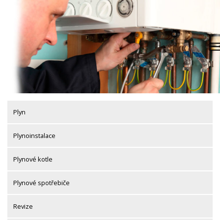
Skip
to
content
Plyn
Plynoinstalace
Plynové kotle
Plynové spotřebiče
Revize