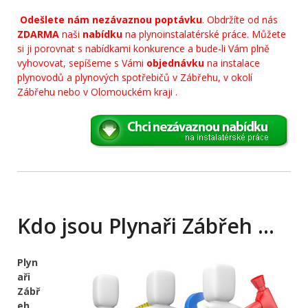
Odešlete nám nezávaznou poptávku
. Obdržíte od nás
ZDARMA
naši
nabídku
na plynoinstalatérské práce. Můžete
si ji porovnat s nabídkami konkurence a bude-li Vám plně
vyhovovat, sepíšeme s Vámi
objednávku
na instalace
plynovodů a plynových spotřebičů v Zábřehu, v okolí
Zábřehu nebo v Olomouckém kraji .
Kdo jsou Plynaři Zábřeh …
Plyn
aři
Zábř
eh