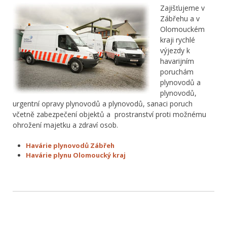
Zajišťujeme v
Zábřehu a v
Olomouckém
kraji rychlé
výjezdy k
havarijním
poruchám
plynovodů a
plynovodů,
urgentní opravy plynovodů a plynovodů, sanaci poruch
včetně zabezpečení objektů a prostranství proti možnému
ohrožení majetku a zdraví osob.
Havárie plynovodů Zábřeh
Havárie plynu Olomoucký kraj