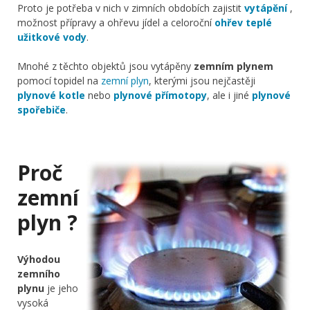
Proto je potřeba v nich v zimních obdobích zajistit
vytápění
,
možnost přípravy a ohřevu jídel a celoroční
ohřev teplé
užitkové vody
.
Mnohé z těchto objektů jsou vytápěny
zemním plynem
pomocí topidel na
zemní plyn
, kterými jsou nejčastěji
plynové kotle
nebo
plynové přímotopy
, ale i jiné
plynové
spořebiče
.
Proč
zemní
plyn ?
Výhodou
zemního
plynu
je jeho
vysoká