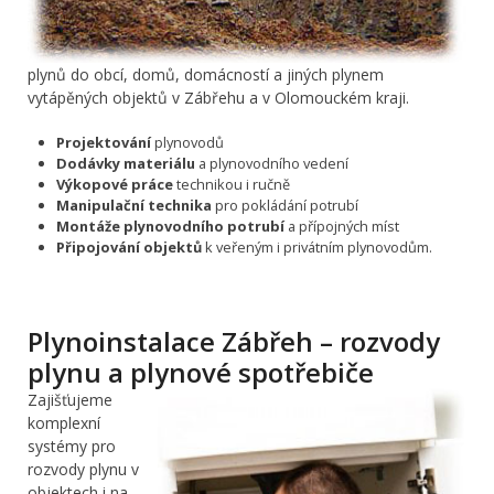
plynů do obcí, domů, domácností a jiných plynem
vytápěných objektů v Zábřehu a v Olomouckém kraji.
Projektování
plynovodů
Dodávky materiálu
a plynovodního vedení
Výkopové práce
technikou i ručně
Manipulační technika
pro pokládání potrubí
Montáže plynovodního potrubí
a přípojných míst
Připojování objektů
k veřeným i privátním plynovodům.
Plynoinstalace Zábřeh – rozvody
plynu a plynové spotřebiče
Zajišťujeme
komplexní
systémy pro
rozvody plynu v
objektech i na