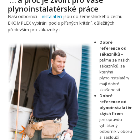
plynoinstalatérské práce
Naši odborníci –
instalatéři
jsou do řemeslnického cechu
EKOMPLEX vybíráni podle přísných kritérií, důležitých
především pro zákazníky :
Dobré
reference od
zákazníků
–
ptáme se našich
zákazníků, se
kterými
plynoinstalatéry
mají dobré
zkušenosti
Dobré
reference od
plynoinstalatér
ských firem
–
jen opravdu
vyhlášený
odborník v oboru
si zaslouží