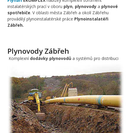
Plynaři
EKOMPLEX
nabízejí komplexní sortiment
instalatérských prací v oboru
plyn
,
plynovody
a
plynové
spotřebiče
. V oblasti města Zábřeh a okolí Zábřehu
provádějí plynoinstalatérské práce
Plynoinstalatéři
Zábřeh.
Plynovody Zábřeh
Komplexní
dodávky plynovodů
a systémů pro distribuci