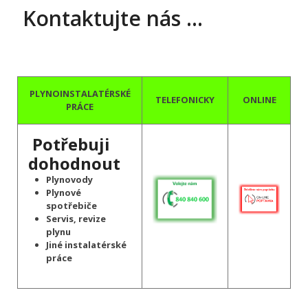
Kontaktujte nás …
PLYNOINSTALATÉRSKÉ
TELEFONICKY
ONLINE
PRÁCE
Potřebuji
dohodnout
Plynovody
Plynové
spotřebiče
Servis, revize
plynu
Jiné instalatérské
práce