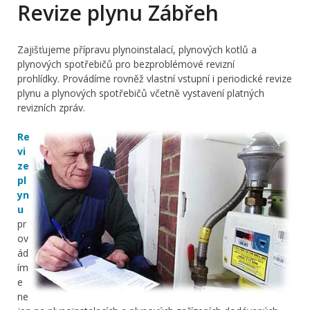
Revize plynu Zábřeh
Zajišťujeme přípravu plynoinstalací, plynových kotlů a
plynových spotřebičů pro bezproblémové revizní
prohlídky. Provádíme rovněž vlastní vstupní i periodické revize
plynu a plynových spotřebičů včetně vystavení platných
revizních zpráv.
Re
vi
ze
pl
yn
u
pr
ov
ád
ím
e
ne