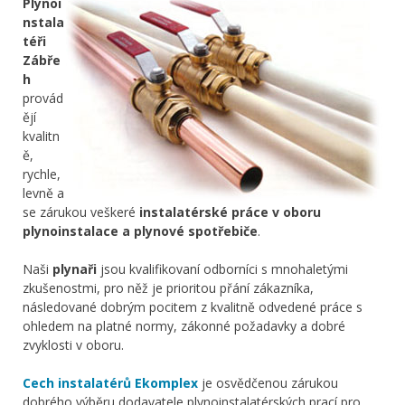
Plynoi
nstala
téři
Zábře
h
provád
ějí
kvalitn
ě,
rychle,
levně a
se zárukou veškeré
instalatérské práce v oboru
plynoinstalace a plynové spotřebiče
.
Naši
plynaři
jsou kvalifikovaní odborníci s mnohaletými
zkušenostmi, pro něž je prioritou přání zákazníka,
následované dobrým pocitem z kvalitně odvedené práce s
ohledem na platné normy, zákonné požadavky a dobré
zvyklosti v oboru.
Cech instalatérů Ekomplex
je osvědčenou zárukou
dobrého výběru dodavatele plynoinstalatérských prací pro