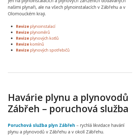
jen na plynoinstalacích a plynových zařízeních dodávaných
našimi plynaři, ale na všech plynoinstalacích v Zábřehu a v
Olomouckém kraji.
Revize
plynoinstalací
Revize
plynoměrů
Revize
plynových kotlů
Revize
komínů
Revize
plynových spotřebičů
Havárie plynu a plynovodů
Zábřeh – poruchová služba
Poruchová služba plyn Zábřeh
– rychlá likvidace havárií
plynu a plynovodů v Zábřehu a v okolí Zábřehu.