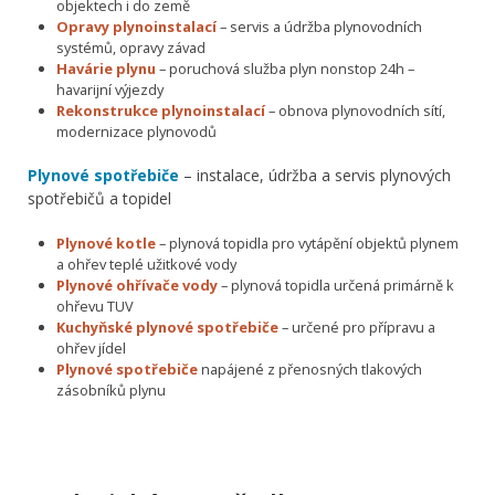
objektech i do země
Opravy plynoinstalací
– servis a údržba plynovodních
systémů, opravy závad
Havárie plynu
– poruchová služba plyn nonstop 24h –
havarijní výjezdy
Rekonstrukce plynoinstalací
– obnova plynovodních sítí,
modernizace plynovodů
Plynové spotřebiče
– instalace, údržba a servis plynových
spotřebičů a topidel
Plynové kotle
– plynová topidla pro vytápění objektů plynem
a ohřev teplé užitkové vody
Plynové ohřívače vody
– plynová topidla určená primárně k
ohřevu TUV
Kuchyňské plynové spotřebiče
– určené pro přípravu a
ohřev jídel
Plynové spotřebiče
napájené z přenosných tlakových
zásobníků plynu