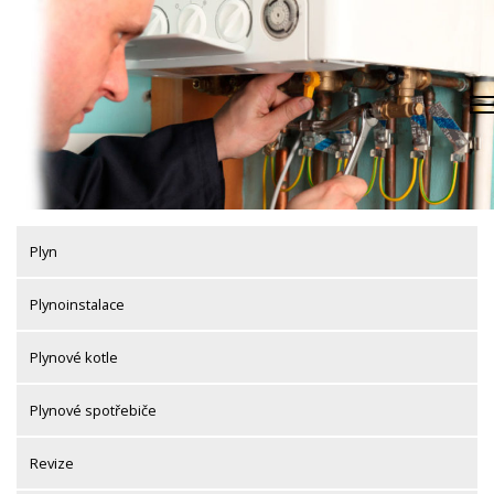
Skip
to
content
Plyn
Plynoinstalace
Plynové kotle
Plynové spotřebiče
Revize