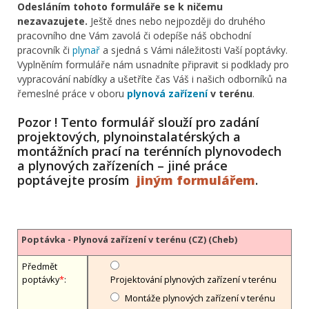
Odesláním tohoto formuláře se k ničemu
nezavazujete.
Ještě dnes nebo nejpozději do druhého
pracovního dne Vám zavolá či odepíše náš obchodní
pracovník či
plynař
a sjedná s Vámi náležitosti Vaší poptávky.
Vyplněním formuláře nám usnadníte připravit si podklady pro
vypracování nabídky a ušetříte čas Váš i našich odborníků na
řemeslné práce v oboru
plynová zařízení
v terénu
.
Pozor ! Tento formulář slouží pro zadání
projektových, plynoinstalatérských a
montážních prací na terénních plynovodech
a plynových zařízeních – jiné práce
poptávejte prosím
jiným formulářem
.
Poptávka - Plynová zařízení v terénu (CZ) (Cheb)
Předmět
poptávky
*
:
Projektování plynových zařízení v terénu
Montáže plynových zařízení v terénu