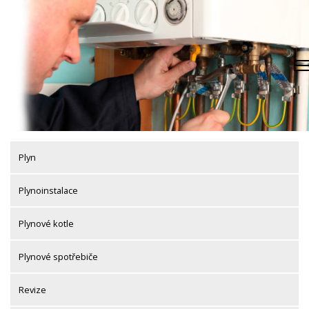
Skip
to
content
Plyn
Plynoinstalace
Plynové kotle
Plynové spotřebiče
Revize