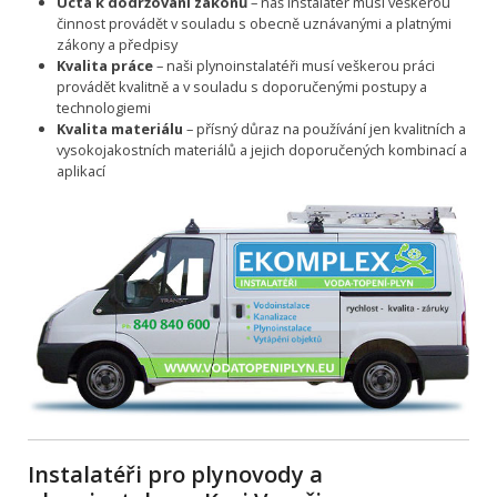
Úcta k dodržování zákonů
– náš instalatér musí veškerou
činnost provádět v souladu s obecně uznávanými a platnými
zákony a předpisy
Kvalita práce
– naši plynoinstalatéři musí veškerou práci
provádět kvalitně a v souladu s doporučenými postupy a
technologiemi
Kvalita materiálu
– přísný důraz na používání jen kvalitních a
vysokojakostních materiálů a jejich doporučených kombinací a
aplikací
Instalatéři pro plynovody a