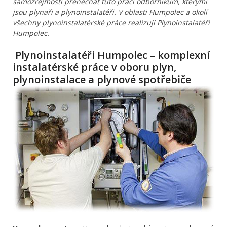
samozřejmostí přenechat tuto práci odborníkům, kterými
jsou plynaři a plynoinstalatéři. V oblasti Humpolec a okolí
všechny plynoinstalatérské práce realizují Plynoinstalatéři
Humpolec.
Plynoinstalatéři Humpolec – komplexní
instalatérské práce v oboru plyn,
plynoinstalace a plynové spotřebiče