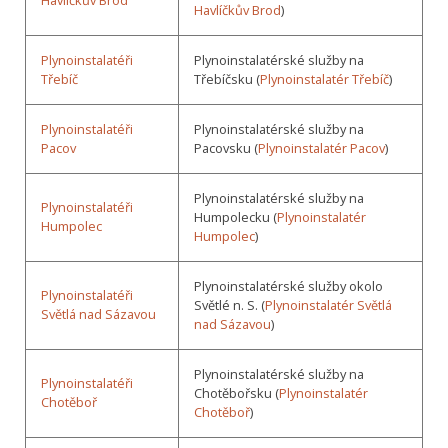
Havlíčkův Brod
Havlíčkův Brod
)
Plynoinstalatéři
Plynoinstalatérské služby na
Třebíč
Třebíčsku (
Plynoinstalatér Třebíč
)
Plynoinstalatéři
Plynoinstalatérské služby na
Pacov
Pacovsku (
Plynoinstalatér Pacov
)
Plynoinstalatérské služby na
Plynoinstalatéři
Humpolecku (
Plynoinstalatér
Humpolec
Humpolec
)
Plynoinstalatérské služby okolo
Plynoinstalatéři
Světlé n. S. (
Plynoinstalatér Světlá
Světlá nad Sázavou
nad Sázavou
)
Plynoinstalatérské služby na
Plynoinstalatéři
Chotěbořsku (
Plynoinstalatér
Chotěboř
Chotěboř
)