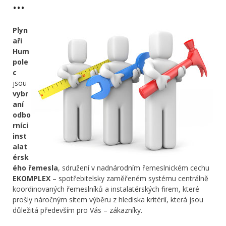
…
Plyn
aři
Hum
pole
c
jsou
vybr
aní
odbo
rníci
inst
alat
érsk
ého řemesla
, sdružení v nadnárodním řemeslnickém cechu
EKOMPLEX
– spotřebitelsky zaměřeném systému centrálně
koordinovaných řemeslníků a instalatérských firem, které
prošly náročným sítem výběru z hlediska kritérií, která jsou
důležitá především pro Vás – zákazníky.