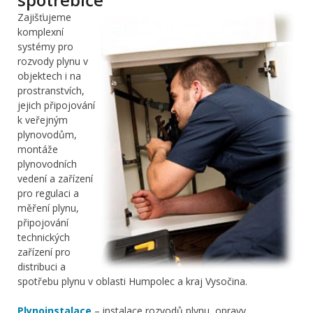
Zajišťujeme
komplexní
systémy pro
rozvody plynu v
objektech i na
prostranstvích,
jejich připojování
k veřejným
plynovodům,
montáže
plynovodních
vedení a zařízení
pro regulaci a
měření plynu,
připojování
technických
zařízení pro
distribuci a
spotřebu plynu v oblasti Humpolec a kraj Vysočina.
Plynoinstalace
– instalace rozvodů plynu, opravy,