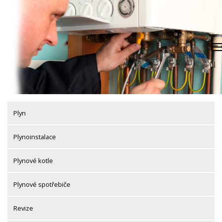
Skip
to
content
Plyn
Plynoinstalace
Plynové kotle
Plynové spotřebiče
Revize