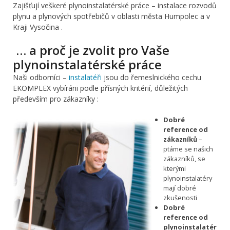
Zajišťují veškeré plynoinstalatérské práce – instalace rozvodů
plynu a plynových spotřebičů v oblasti města Humpolec a v
Kraji Vysočina .
… a proč je zvolit pro Vaše
plynoinstalatérské práce
Naši odborníci –
instalatéři
jsou do řemeslnického cechu
EKOMPLEX vybíráni podle přísných kritérií, důležitých
především pro zákazníky :
Dobré
reference od
zákazníků
–
ptáme se našich
zákazníků, se
kterými
plynoinstalatéry
mají dobré
zkušenosti
Dobré
reference od
plynoinstalatér