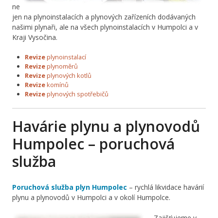
ne
jen na plynoinstalacích a plynových zařízeních dodávaných
našimi plynaři, ale na všech plynoinstalacích v Humpolci a v
Kraji Vysočina.
Revize
plynoinstalací
Revize
plynoměrů
Revize
plynových kotlů
Revize
komínů
Revize
plynových spotřebičů
Havárie plynu a plynovodů
Humpolec – poruchová
služba
Poruchová služba plyn Humpolec
– rychlá likvidace havárií
plynu a plynovodů v Humpolci a v okolí Humpolce.
Zajišťujeme v