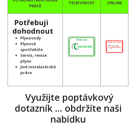
PLYNOINSTALATÉRSKÉ
TELEFONICKY
ONLINE
PRÁCE
Potřebuji
dohodnout
Plynovody
Plynové
spotřebiče
Servis, revize
plynu
Jiné instalatérské
práce
Využijte poptávkový
dotazník … obdržíte naši
nabídku