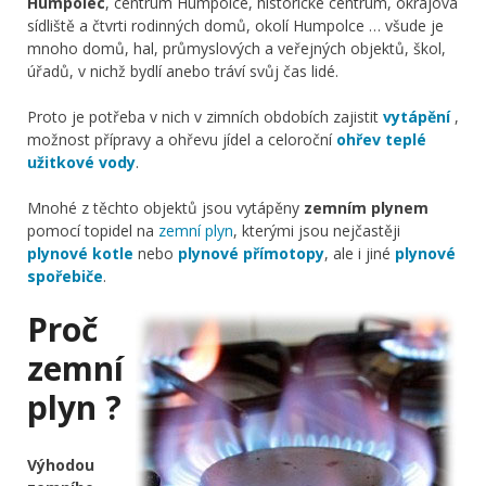
Humpolec
, centrum Humpolce, historické centrum, okrajová
sídliště a čtvrti rodinných domů, okolí Humpolce … všude je
mnoho domů, hal, průmyslových a veřejných objektů, škol,
úřadů, v nichž bydlí anebo tráví svůj čas lidé.
Proto je potřeba v nich v zimních obdobích zajistit
vytápění
,
možnost přípravy a ohřevu jídel a celoroční
ohřev teplé
užitkové vody
.
Mnohé z těchto objektů jsou vytápěny
zemním plynem
pomocí topidel na
zemní plyn
, kterými jsou nejčastěji
plynové kotle
nebo
plynové přímotopy
, ale i jiné
plynové
spořebiče
.
Proč
zemní
plyn ?
Výhodou