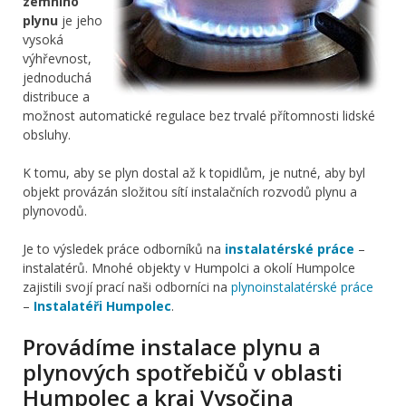
zemního
plynu
je jeho
vysoká
výhřevnost,
jednoduchá
distribuce a
možnost automatické regulace bez trvalé přítomnosti lidské
obsluhy.
K tomu, aby se plyn dostal až k topidlům, je nutné, aby byl
objekt provázán složitou sítí instalačních rozvodů plynu a
plynovodů.
Je to výsledek práce odborníků na
instalatérské práce
–
instalatérů. Mnohé objekty v Humpolci a okolí Humpolce
zajistili svojí prací naši odborníci na
plynoinstalatérské práce
–
Instalatéři Humpolec
.
Provádíme instalace plynu a
plynových spotřebičů v oblasti
Humpolec a kraj Vysočina