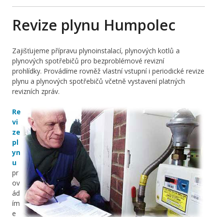
Revize plynu Humpolec
Zajišťujeme přípravu plynoinstalací, plynových kotlů a
plynových spotřebičů pro bezproblémové revizní
prohlídky. Provádíme rovněž vlastní vstupní i periodické revize
plynu a plynových spotřebičů včetně vystavení platných
revizních zpráv.
Re
vi
ze
pl
yn
u
pr
ov
ád
ím
e