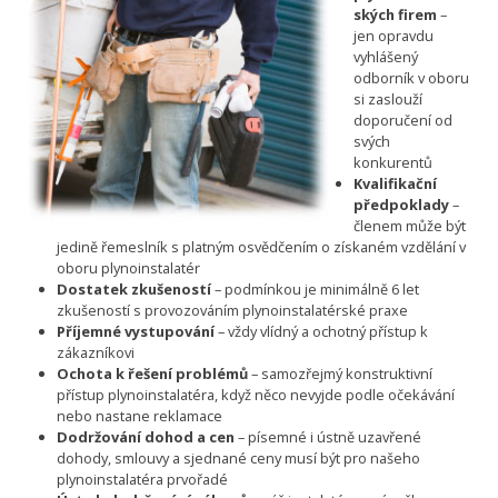
ských firem
–
jen opravdu
vyhlášený
odborník v oboru
si zaslouží
doporučení od
svých
konkurentů
Kvalifikační
předpoklady
–
členem může být
jedině řemeslník s platným osvědčením o získaném vzdělání v
oboru plynoinstalatér
Dostatek zkušeností
– podmínkou je minimálně 6 let
zkušeností s provozováním plynoinstalatérské praxe
Příjemné vystupování
– vždy vlídný a ochotný přístup k
zákazníkovi
Ochota k řešení problémů
– samozřejmý konstruktivní
přístup plynoinstalatéra, když něco nevyjde podle očekávání
nebo nastane reklamace
Dodržování dohod a cen
– písemné i ústně uzavřené
dohody, smlouvy a sjednané ceny musí být pro našeho
plynoinstalatéra prvořadé