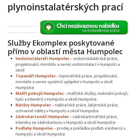
plynoinstalatérských prací
Služby Ekomplex poskytované
přímo v oblastí města Humpolec
Vodoinstalatéři Humpolec
– vodoinstalatérské práce,
projektování, montáže a servis vodoinstalací v Humpolci a
okolí
Topenáři Humpolec
– topenářské práce, projektování,
montáže a servis systémů vytápění v Humpolci a okolí
Humpolce
Malíři pokojů Humpolec
– malířské služby, malování pokojů,
bytů a interiérů v Humpolci a okolí Humpolce
Nátěry Humpolec
– natěračské práce, lakýrnické práce,
ochranné nátěry v Humpolci a okolí Humpolce
Sádrokartonáři Humpolec
– sádrokartonářské práce,
interiéry ze sádrokartonu v Humpolci a okolí Humpolce
Podlahy Humpolec
– prodej a pokládka podlah a koberců v
Humpolci a okolí Humpolce