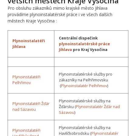
větších městech Kraje Vysočina
Pro obsluhu zákazníků mimo krajské město Jihlava
provádíme plynoinstalatérské práce i ve všech dalších
městech Kraje Vysočina :
Centrální dispečink
Plynoinstalatéři
plynoinstalatérské práce
Jihlava
Jihlava
pro Kraj Vysočina
Plynoinstalatérské služby pro
Plynoinstalatéři
zákazníky na Pelhřimovsku
Pelhřimov
(
Plynoinstalatér Pelhřimov
)
Plynoinstalatérské služby na
Plynoinstalatéři Žďár
Žďársku (
Plynoinstalatér Žďár nad
nad Sázavou
Sázavou
)
Plynoinstalatérské služby na
Plynoinstalatéři
Havlíčkobrodsku (
Plynoinstalatér