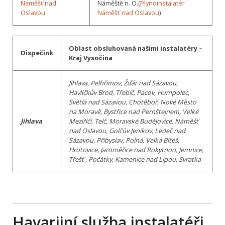
Náměšť nad
Náměště n. O.(
Plynoinstalatér
Oslavou
Náměšť nad Oslavou
)
Oblast obsluhovaná našimi instalatéry –
Dispečink
Kraj Vysočina
Jihlava, Pelhřimov, Žďár nad Sázavou,
Havlíčkův Brod, Třebíč, Pacov, Humpolec,
Světlá nad Sázavou, Chotěboř, Nové Město
na Moravě, Bystřice nad Pernštejnem, Velké
Jihlava
Meziříčí, Telč, Moravské Budějovice, Náměšť
nad Oslavou, Golčův Jeníkov, Ledeč nad
Sázavou, Přibyslav, Polná, Velká Bíteš,
Hrotovice, Jaroměřice nad Rokytnou, Jemnice,
Třešť , Počátky, Kamenice nad Lipou, Svratka
Havarijní služba instalatéři