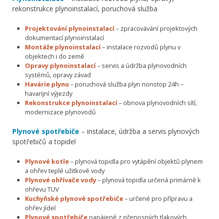
rekonstrukce plynoinstalací, poruchová služba
Projektování plynoinstalací
– zpracovávání projektových
dokumentací plynoinstalací
Montáže plynoinstalací
– instalace rozvodů plynu v
objektech i do země
Opravy plynoinstalací
– servis a údržba plynovodních
systémů, opravy závad
Havárie plynu
– poruchová služba plyn nonstop 24h –
havarijní výjezdy
Rekonstrukce plynoinstalací
– obnova plynovodních sítí,
modernizace plynovodů
Plynové spotřebiče
– instalace, údržba a servis plynových
spotřebičů a topidel
Plynové kotle
– plynová topidla pro vytápění objektů plynem
a ohřev teplé užitkové vody
Plynové ohřívače vody
– plynová topidla určená primárně k
ohřevu TUV
Kuchyňské plynové spotřebiče
– určené pro přípravu a
ohřev jídel
Plynové spotřebiče
napájené z přenosných tlakových