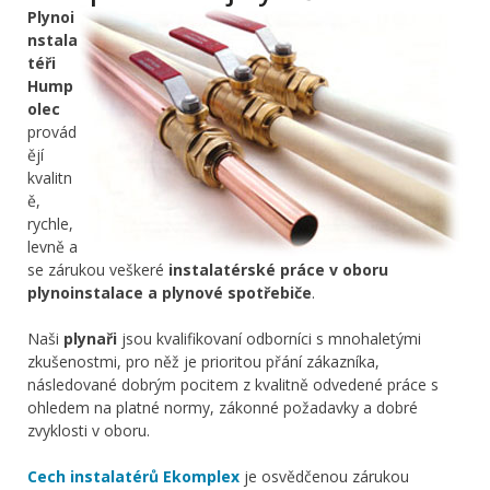
Plynoi
nstala
téři
Hump
olec
provád
ějí
kvalitn
ě,
rychle,
levně a
se zárukou veškeré
instalatérské práce v oboru
plynoinstalace a plynové spotřebiče
.
Naši
plynaři
jsou kvalifikovaní odborníci s mnohaletými
zkušenostmi, pro něž je prioritou přání zákazníka,
následované dobrým pocitem z kvalitně odvedené práce s
ohledem na platné normy, zákonné požadavky a dobré
zvyklosti v oboru.
Cech instalatérů Ekomplex
je osvědčenou zárukou