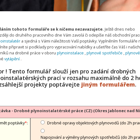
áním tohoto formuláře se k ničemu nezavazujete.
Ještě dnes nebo
zději do druhého pracovního dne Vám zavolá či odepíše náš obchodní prac
oinstalatér
a sjedná s Vámi náležitosti Vaší poptávky. Vyplněním formuláře
íte připravit si podklady pro vypracování nabídky a ušetříte čas Váš i našich
níků na drobné práce v oboru
plynoinstalace
,
plynové spotřebiče
,
plynové
vé
vytápění
.
r ! Tento formulář slouží jen pro zadání drobných
noinstalatérských prací v rozsahu maximálně do 2 h
zsáhlejší projekty poptávejte
jiným formulářem
.
ávka - Drobné plynoinstalatérské práce (CZ) (Okres Jablonec nad N
mět poptávky
*
:
Drobné opravy objektových plynovodů (do 2h prac
Napojování a výměny plynových spotřebičů (do 2h prac