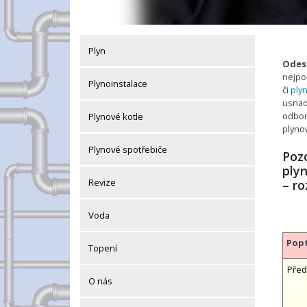
Plyn
Odesl
nejpo
Plynoinstalace
či
plyn
usnadn
odbor
Plynové kotle
plyno
Plynové spotřebiče
Pozo
ply
Revize
– ro
Voda
Popt
Topení
Před
O nás