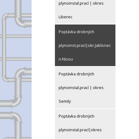
plynoinstal.prací | okres
Liberec
Poptávka drobných
plynoinst.prací|okr.Jablonec
n.Nisou
Poptávka drobných
plynoinstal.prací | okres
Semily
Poptávka drobných
plynoinstal.prací|okres