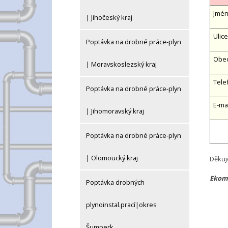
Jméno
| Jihočeský kraj
Ulice
Poptávka na drobné práce-plyn
Obe
| Moravskoslezský kraj
Tele
Poptávka na drobné práce-plyn
E-ma
| Jihomoravský kraj
Poptávka na drobné práce-plyn
| Olomoucký kraj
Děkuj
Ekomp
Poptávka drobných
plynoinstal.prací|okres
Šumperk