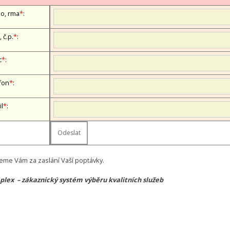
, firma
*
:
, č.p.
*
:
c
*
:
fon
*
:
il
*
:
eme Vám za zaslání Vaší poptávky.
lex – zákaznický systém výběru kvalitních služeb