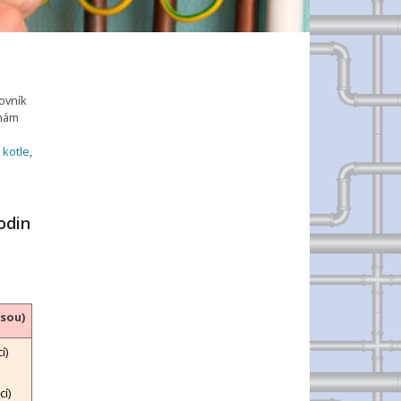
ovník
 nám
 kotle
,
odin
isou)
í)
í)