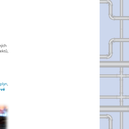
nných
ektů,
plyn
,
ové