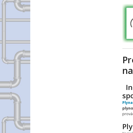
Pr
na
In
spo
Plyna
plyn
prová
Pl