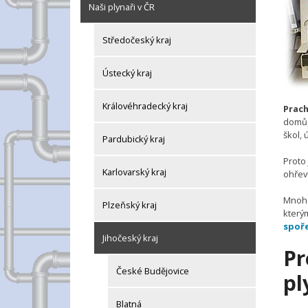
Naši plynaři v ČR
Středočeský kraj
Ústecký kraj
Královéhradecký kraj
Prach
domů,
škol, 
Pardubický kraj
Proto 
Karlovarský kraj
ohřevu
Mnohé
Plzeňský kraj
kterým
spoř
Jihočeský kraj
Pr
České Budějovice
pl
Blatná