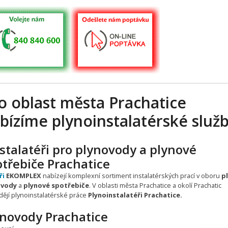
o oblast města Prachatice
bízíme plynoinstalatérské služ
stalatéři pro plynovody a plynové
třebiče Prachatice
ři
EKOMPLEX
nabízejí komplexní sortiment instalatérských prací v oboru
p
ovody
a
plynové spotřebiče
. V oblasti města Prachatice a okolí Prachatic
dějí plynoinstalatérské práce
Plynoinstalatéři Prachatice.
ynovody Prachatice