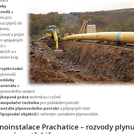
exní
vky
ovodů
a
mů pro
buci plynů do
 domů,
ností a jiných
m vytápěných
tů v
ticích a v
ském kraji.
rojektování
lynovodů
odávky
ateriálu
a
lynovodního vedení
ýkopové práce
technikou i ručně
anipulační technika
pro pokládání potrubí
ontáže plynovodního potrubí
a přípojných míst
řipojování objektů
k veřeným i privátním plynovodům.
noinstalace Prachatice – rozvody plynu