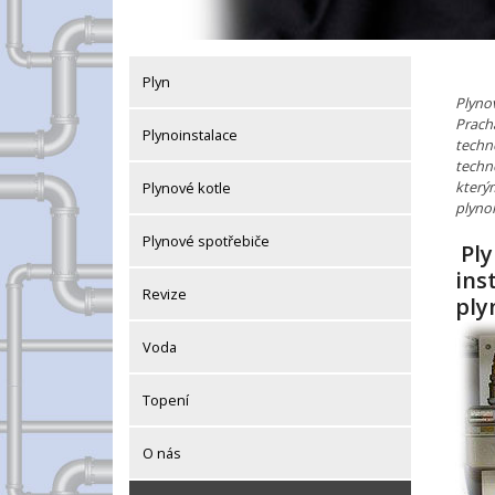
Plyn
Plyno
Pracha
Plynoinstalace
techn
techn
kterým
Plynové kotle
plynoi
Plynové spotřebiče
Ply
ins
Revize
ply
Voda
Topení
O nás