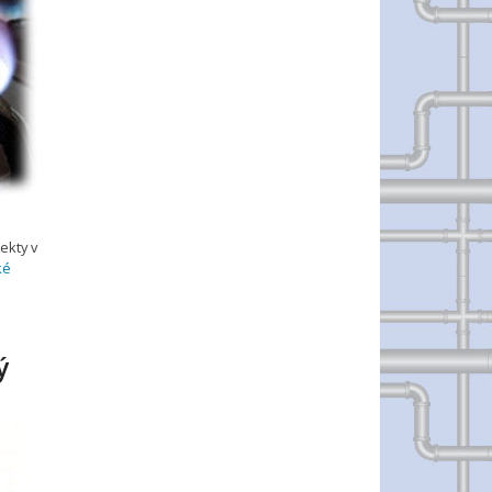
ekty v
ké
ý