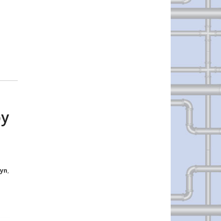
by
lyn
,