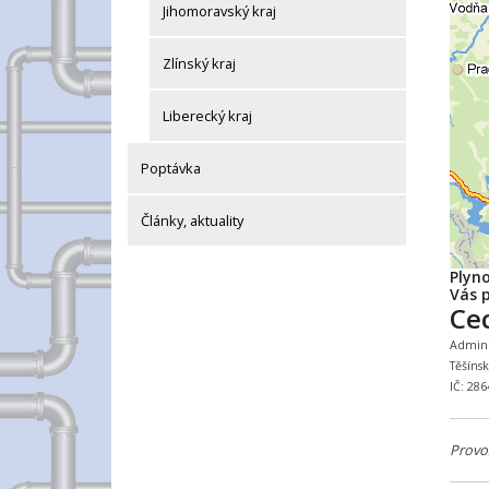
Jihomoravský kraj
Zlínský kraj
Liberecký kraj
Poptávka
Články, aktuality
Plyn
Vás p
Ce
Adminis
Těšíns
IČ: 28
Provo