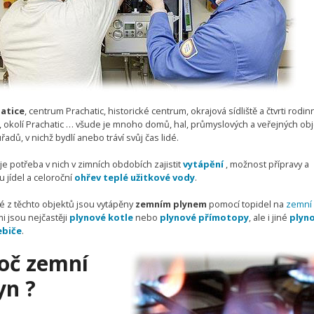
atice
, centrum Prachatic, historické centrum, okrajová sídliště a čtvrti rodi
 okolí Prachatic … všude je mnoho domů, hal, průmyslových a veřejných obj
úřadů, v nichž bydlí anebo tráví svůj čas lidé.
je potřeba v nich v zimních obdobích zajistit
vytápění
, možnost přípravy a
 jídel a celoroční
ohřev teplé užitkové vody
.
 z těchto objektů jsou vytápěny
zemním plynem
pomocí topidel na
zemní 
i jsou nejčastěji
plynové kotle
nebo
plynové přímotopy
, ale i jiné
plyn
ebiče
.
oč zemní
yn ?