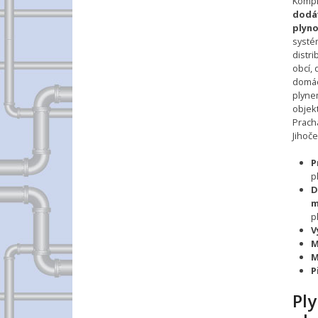
Kompl
dodá
plyn
systé
distri
obcí,
domác
plyne
objek
Pracha
Jihoče
P
p
D
m
p
V
M
M
P
Ply