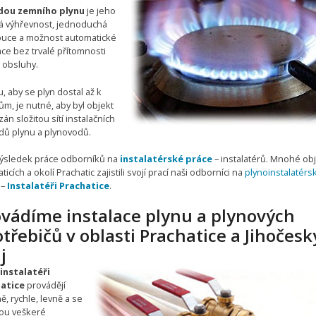
dou zemního plynu
je jeho
á výhřevnost, jednoduchá
ibuce a možnost automatické
ce bez trvalé přítomnosti
 obsluhy.
, aby se plyn dostal až k
ům, je nutné, aby byl objekt
án složitou sítí instalačních
dů plynu a plynovodů.
 výsledek práce odborníků na
instalatérské práce
– instalatérů. Mnohé obj
ticích a okolí Prachatic zajistili svojí prací naši odborníci na
plynoinstalatérs
–
Instalatéři Prachatice
.
ovádíme instalace plynu a plynových
třebičů v oblasti Prachatice a Jihočesk
j
instalatéři
atice
provádějí
ně, rychle, levně a se
ou veškeré