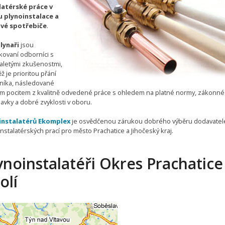
latérské práce v
 plynoinstalace a
vé spotřebiče
.
lynaři
jsou
ikovaní odborníci s
letými zkušenostmi,
ž je prioritou přání
níka, následované
m pocitem z kvalitně odvedené práce s ohledem na platné normy, zákonné
avky a dobré zvyklosti v oboru.
instalatérů Ekomplex
je osvědčenou zárukou dobrého výběru dodavatel
nstalatérských prací pro město Prachatice a Jihočeský kraj.
ynoinstalatéři Okres Prachatice
olí