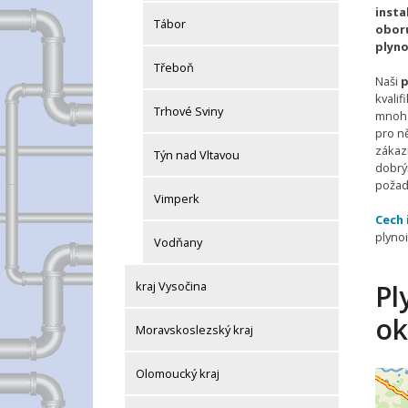
insta
Tábor
oboru
plyno
Třeboň
Naši
p
kvalif
Trhové Sviny
mnoha
pro ně
zákaz
Týn nad Vltavou
dobrý
požad
Vimperk
Cech 
plynoi
Vodňany
kraj Vysočina
Pl
ok
Moravskoslezský kraj
Olomoucký kraj