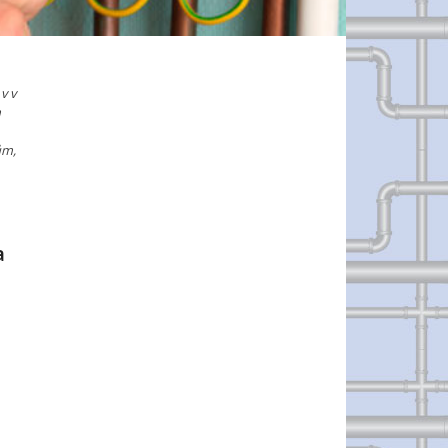
v v
h
ům,
a