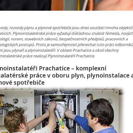
vody, rozvody plynu a plynové spotřebiče jsou dnes součástí mnoha objektů 
ticích. Plynoinstalatérské práce vyžadují důkladnou znalost řemesla, novýc
ologií, norem, stavebních zákonů, bezpečnostních předpisů, pracovních a
ologických postupů. Proto je samozřejmostí přenechat tuto práci odborník
i jsou plynaři a plynoinstalatéři. V oblasti Prachatice a okolí všechny
nstalatérské práce realizují Plynoinstalatéři Prachatice.
noinstalatéři Prachatice – komplexní
talatérské práce v oboru plyn, plynoinstalace 
nové spotřebiče