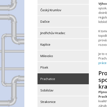
Výho
vysok
Český Krumlov
distr
regula
Dačice
lidské
K tomu
Jindřichův Hradec
topidl
prováz
Kaplice
rozvo
Je to
Milevsko
Pracha
práce
Písek
Pr
spo
Prachatice
kra
Soběslav
Plyno
Prach
kvalit
Strakonice
záruk