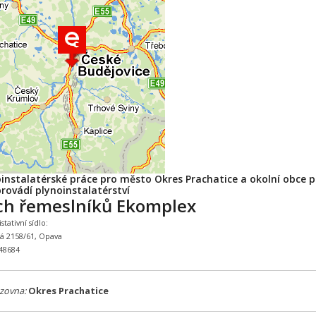
oinstalatérské práce pro město Okres Prachatice a okolní obce p
rovádí plynoinstalatérství
ch řemeslníků Ekomplex
tativní sídlo:
ká 2158/61, Opava
648684
zovna:
Okres Prachatice