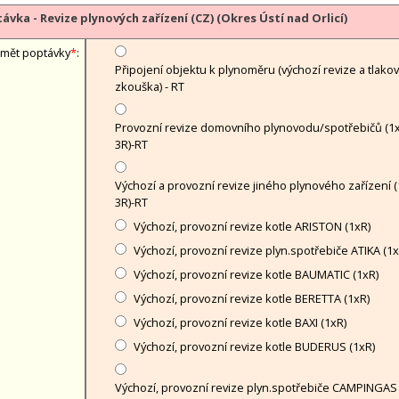
ávka - Revize plynových zařízení (CZ) (Okres Ústí nad Orlicí)
mět poptávky
*
:
Připojení objektu k plynoměru (výchozí revize a tlako
zkouška) - RT
Provozní revize domovního plynovodu/spotřebičů (1x
3R)-RT
Výchozí a provozní revize jiného plynového zařízení (
3R)-RT
Výchozí, provozní revize kotle ARISTON (1xR)
Výchozí, provozní revize plyn.spotřebiče ATIKA (1x
Výchozí, provozní revize kotle BAUMATIC (1xR)
Výchozí, provozní revize kotle BERETTA (1xR)
Výchozí, provozní revize kotle BAXI (1xR)
Výchozí, provozní revize kotle BUDERUS (1xR)
Výchozí, provozní revize plyn.spotřebiče CAMPINGAS 