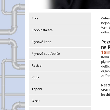
Plyn
Odesl
nejpo
Vámi 
Plynoinstalace
odhad
Pozo
Plynové kotle
na
R
for
Plynové spotřebiče
Reviz
plyno
Revize
delšíc
organi
zaříze
Voda
NEBO
Topení
SPAD
kotlů
O nás