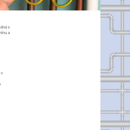
edná s
mínu a
 v
o
h