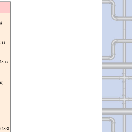
vá
 za
1x za
R)
(1xR)