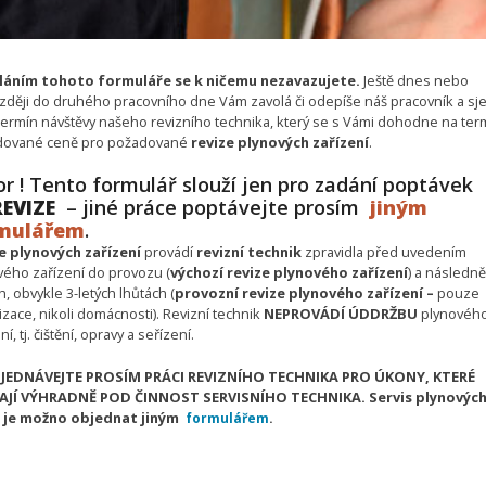
áním tohoto formuláře se k ničemu nezavazujete.
Ještě dnes nebo
zději do druhého pracovního dne Vám zavolá či odepíše náš pracovník a sj
termín návštěvy našeho revizního technika, který se s Vámi dohodne na ter
ované ceně pro požadované
revize plynových zařízení
.
r ! Tento formulář slouží jen pro zadání poptávek
EVIZE
– jiné práce poptávejte prosím
jiným
mulářem
.
e plynových zařízení
provádí
revizní technik
zpravidla před uvedením
vého zařízení do provozu (
výchozí revize
plynového zařízení
) a následně
h, obvykle 3-letých lhůtách (
provozní revize
plynového zařízení –
pouze
zace, nikoli domácnosti). Revizní technik
NEPROVÁDÍ ÚDDRŽBU
plynovéh
ní, tj. čištění, opravy a seřízení.
JEDNÁVEJTE PROSÍM PRÁCI REVIZNÍHO TECHNIKA PRO ÚKONY, KTERÉ
AJÍ VÝHRADNĚ POD ČINNOST SERVISNÍHO TECHNIKA. Servis plynovýc
 je možno objednat jiným
formulářem
.