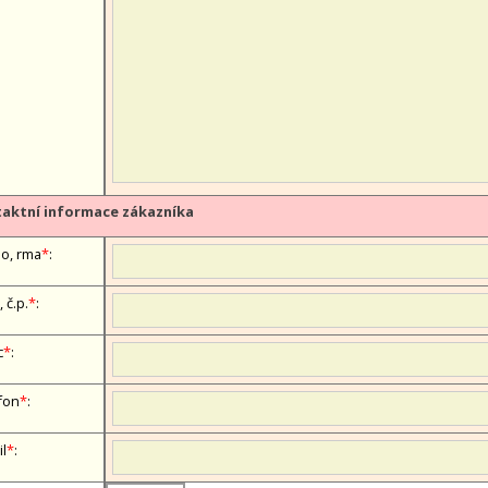
aktní informace zákazníka
, firma
*
:
, č.p.
*
:
c
*
:
fon
*
:
il
*
: