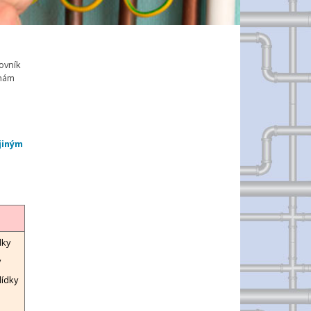
ovník
 nám
jiným
dky
y
lídky