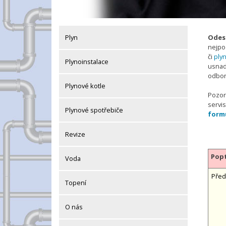
Plyn
Odesl
nejpo
či
plyn
Plynoinstalace
usnadn
odbor
Plynové kotle
Pozor 
servis
Plynové spotřebiče
form
Revize
Popt
Voda
Před
Topení
O nás