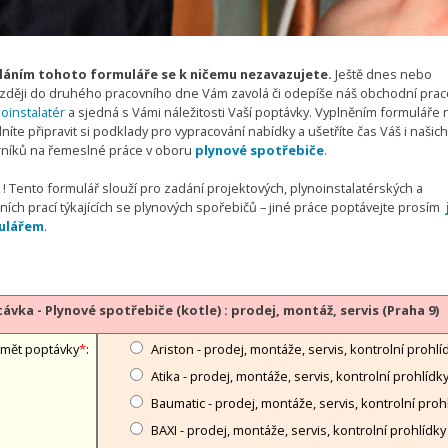
áním tohoto formuláře se k ničemu nezavazujete.
Ještě dnes nebo
zději do druhého pracovního dne Vám zavolá či odepíše náš obchodní prac
oinstalatér
a sjedná s Vámi náležitosti Vaší poptávky. Vyplněním formuláře
íte připravit si podklady pro vypracování nabídky a ušetříte čas Váš i našich
níků na řemeslné práce v oboru
plynové spotřebiče
.
! Tento formulář slouží pro zadání projektových, plynoinstalatérských a
ních prací týkajících se plynových spořebičů – jiné práce poptávejte prosím
ulářem
.
ávka - Plynové spotřebiče (kotle) : prodej, montáž, servis (Praha 9)
mět poptávky
*
:
Ariston - prodej, montáže, servis, kontrolní prohlí
Atika - prodej, montáže, servis, kontrolní prohlídk
Baumatic - prodej, montáže, servis, kontrolní proh
BAXI - prodej, montáže, servis, kontrolní prohlídky