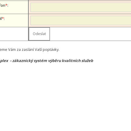
fon
*
:
il
*
:
eme Vám za zaslání Vaší poptávky.
lex – zákaznický systém výběru kvalitních služeb