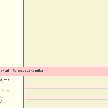
aktní informace zákazníka
, firma
*
:
, č.p.
*
:
c
*
: