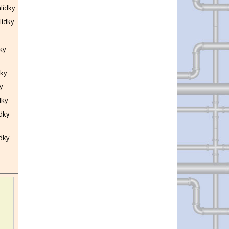
lídky
lídky
ky
dky
y
dky
ídky
dky