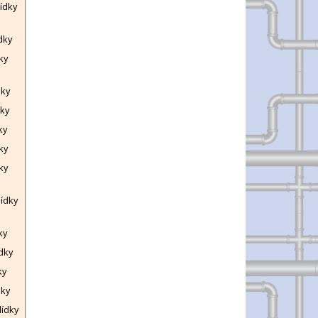
lídky
dky
ky
dky
dky
ky
ky
ky
lídky
ky
ídky
ky
dky
lídky