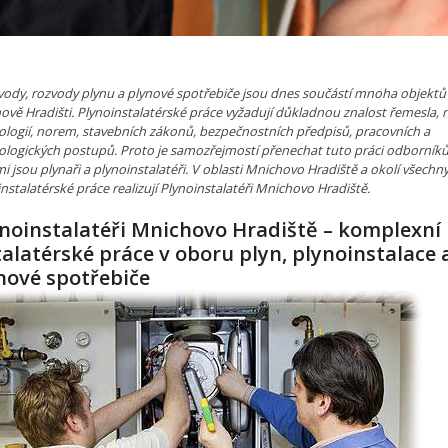
vody, rozvody plynu a plynové spotřebiče jsou dnes součástí mnoha objektů 
ově Hradišti. Plynoinstalatérské práce vyžadují důkladnou znalost řemesla, 
ologií, norem, stavebních zákonů, bezpečnostních předpisů, pracovních a
ologických postupů. Proto je samozřejmostí přenechat tuto práci odborník
i jsou plynaři a plynoinstalatéři. V oblasti Mnichovo Hradiště a okolí všechn
nstalatérské práce realizují Plynoinstalatéři Mnichovo Hradiště.
noinstalatéři Mnichovo Hradiště – komplexní
talatérské práce v oboru plyn, plynoinstalace 
nové spotřebiče