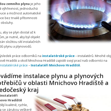
dou zemního plynu
je jeho
á výhřevnost, jednoduchá
ibuce a možnost automatické
ce bez trvalé přítomnosti
 obsluhy.
, aby se plyn dostal až k
ům, je nutné, aby byl objekt
án složitou sítí instalačních
dů plynu a plynovodů.
 výsledek práce odborníků na
instalatérské práce
– instalatérů. Mnohé obj
vě Hradišti a okolí Mnichova Hradiště zajistili svojí prací naši odborníci na
instalatérské práce
–
Instalatéři Mnichovo Hradiště
.
ovádíme instalace plynu a plynových
třebičů v oblasti Mnichovo Hradiště a
edočeský kraj
instalatéři
hovo Hradiště
ějí kvalitně, rychle,
 a se zárukou veškeré