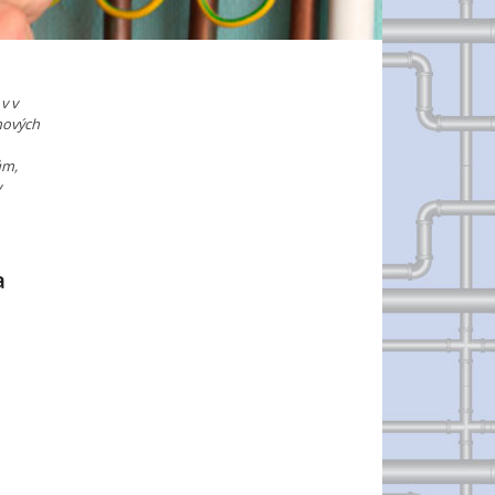
v v
nových
ům,
y
a