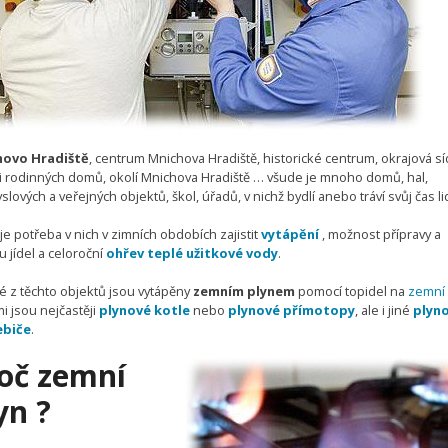
hovo Hradiště
, centrum Mnichova Hradiště, historické centrum, okrajová síd
rti rodinných domů, okolí Mnichova Hradiště … všude je mnoho domů, hal,
lových a veřejných objektů, škol, úřadů, v nichž bydlí anebo tráví svůj čas li
je potřeba v nich v zimních obdobích zajistit
vytápění
, možnost přípravy a
 jídel a celoroční
ohřev teplé užitkové vody
.
 z těchto objektů jsou vytápěny
zemním plynem
pomocí topidel na
zemní 
i jsou nejčastěji
plynové kotle
nebo
plynové přímotopy
, ale i jiné
plyn
ebiče
.
oč zemní
yn ?