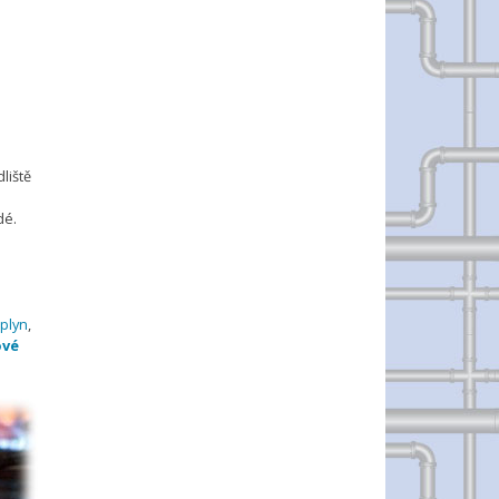
liště
dé.
plyn
,
ové