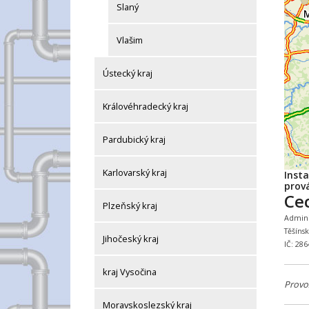
Slaný
Vlašim
Ústecký kraj
Královéhradecký kraj
Pardubický kraj
Karlovarský kraj
Inst
prová
Ce
Plzeňský kraj
Adminis
Těšíns
Jihočeský kraj
IČ: 28
kraj Vysočina
Provo
Moravskoslezský kraj