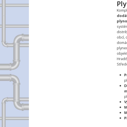
Pl
Kompl
dodá
plyn
systé
distri
obcí,
domác
plyne
objek
Hradiš
Střed
P
p
D
m
p
V
M
M
P