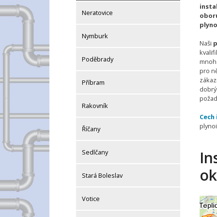
insta
Neratovice
oboru
plyno
Nymburk
Naši
p
kvalif
Poděbrady
mnoha
pro ně
zákaz
Příbram
dobrý
požad
Rakovník
Cech 
plyno
Říčany
Sedlčany
In
ok
Stará Boleslav
Votice