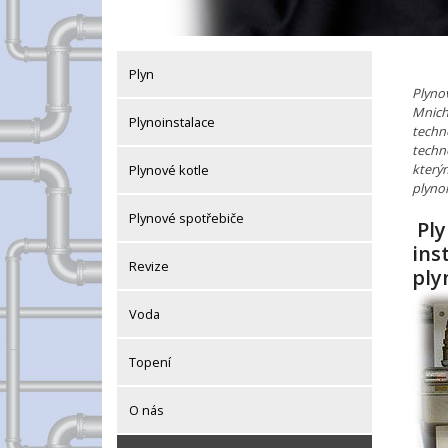
Plyn
Plyno
Mnich
Plynoinstalace
techn
techn
kterým
Plynové kotle
plynoi
Plynové spotřebiče
Ply
ins
Revize
ply
Voda
Topení
O nás