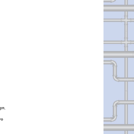
lyn
,
vo