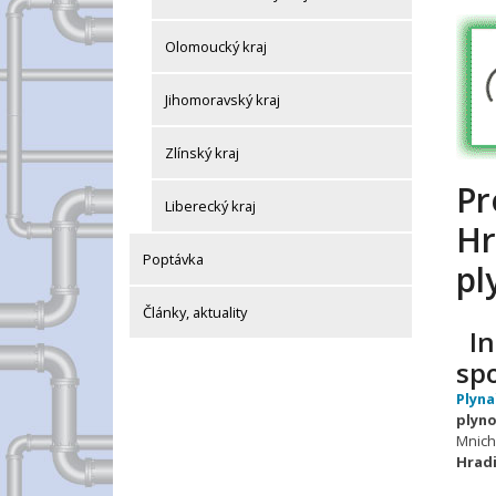
Olomoucký kraj
Jihomoravský kraj
Zlínský kraj
Pr
Liberecký kraj
Hr
Poptávka
pl
Články, aktuality
In
sp
Plyna
plyn
Mnich
Hradi