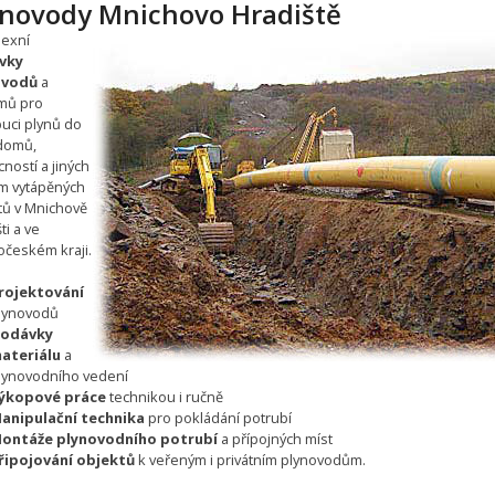
ynovody Mnichovo Hradiště
exní
vky
ovodů
a
mů pro
buci plynů do
 domů,
ností a jiných
m vytápěných
tů v Mnichově
ti a ve
očeském kraji.
rojektování
lynovodů
odávky
ateriálu
a
lynovodního vedení
ýkopové práce
technikou i ručně
anipulační technika
pro pokládání potrubí
ontáže plynovodního potrubí
a přípojných míst
řipojování objektů
k veřeným i privátním plynovodům.