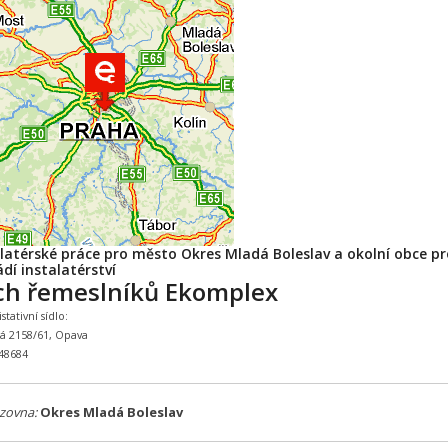
alatérské práce pro město Okres Mladá Boleslav a okolní obce pr
dí instalatérství
ch řemeslníků Ekomplex
tativní sídlo:
ká 2158/61, Opava
648684
zovna:
Okres Mladá Boleslav