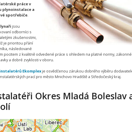
latérské práce v
 plynoinstalace a
vé spotřebiče
.
lynaři
jsou
ikovaní odborníci s
letými zkušenostmi,
ž je prioritou přání
níka, následované
m pocitem z kvalitně odvedené práce s ohledem na platné normy, zákonné
avky a dobré zvyklosti v oboru.
instalatérů Ekomplex
je osvědčenou zárukou dobrého výběru dodavatel
instalatérských prací pro město Mnichovo Hradiště a Středočeský kraj.
stalatéři Okres Mladá Boleslav 
olí