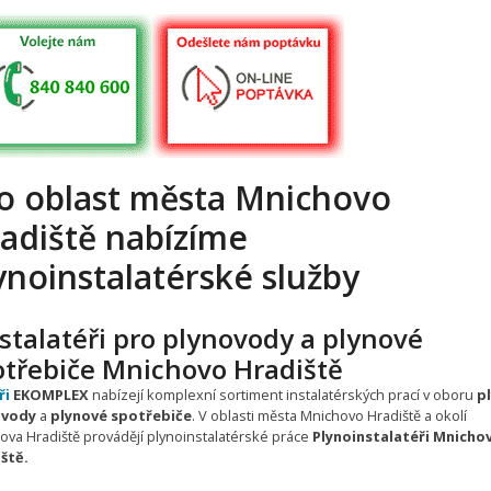
o oblast města Mnichovo
adiště nabízíme
ynoinstalatérské služby
stalatéři pro plynovody a plynové
otřebiče Mnichovo Hradiště
ři
EKOMPLEX
nabízejí komplexní sortiment instalatérských prací v oboru
p
ovody
a
plynové spotřebiče
. V oblasti města Mnichovo Hradiště a okolí
ova Hradiště provádějí plynoinstalatérské práce
Plynoinstalatéři Mnicho
ště.