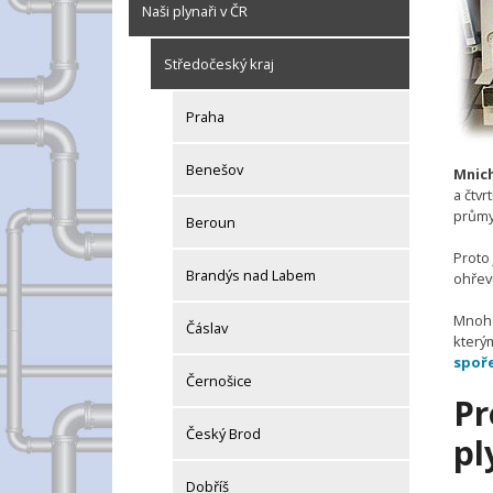
Naši plynaři v ČR
Středočeský kraj
Praha
Benešov
Mnic
a čtv
průmys
Beroun
Proto 
Brandýs nad Labem
ohřevu
Mnohé
Čáslav
kterým
spoř
Černošice
Pr
Český Brod
pl
Dobříš