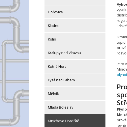
Výho
vysok
Hořovice
distr
regula
Kladno
lidské
K tomu
Kolín
topidl
prováz
Kralupy nad Vltavou
rozvo
Je to
Kutná Hora
Mnicho
plyno
Lysá nad Labem
Pr
spo
Mělník
Stř
Mladá Boleslav
Plyno
Mnic
provád
Mnichovo Hradiště
levně