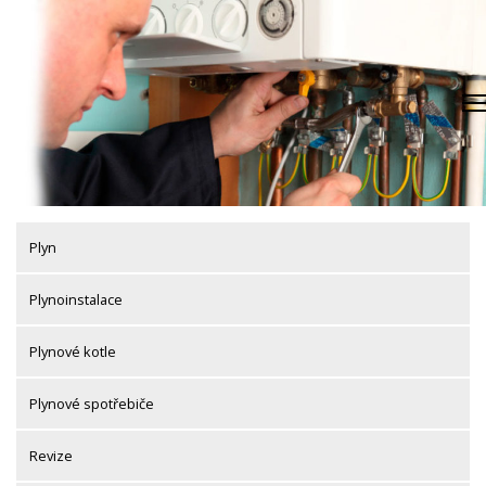
Skip
to
content
Plyn
Plynoinstalace
Plynové kotle
Plynové spotřebiče
Revize