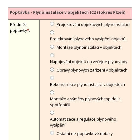
Poptávka - Plynoinstalace v objektech (CZ) (okres Plzeň)
Předmět
Projektování objektových plynoinstalací
poptávky
*
:
Projektování plynového vytápění objektů
Montáže plynoinstalací v objektech
Napojování objektů na veřejné plynovody
Opravy plynových zařízení v objektech
Rekonstrukce plynoinstalací v objektech
Montáže a výměny plynových topidel a
spotřebičů
Automatizace a regulace plynového
vytápění
Ostatní ne-poptávkové dotazy