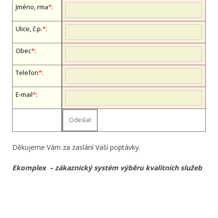
Jméno, firma
*
:
Ulice, č.p.
*
:
Obec
*
:
Telefon
*
:
E-mail
*
:
Děkujeme Vám za zaslání Vaší poptávky.
Ekomplex – zákaznický systém výběru kvalitních služeb