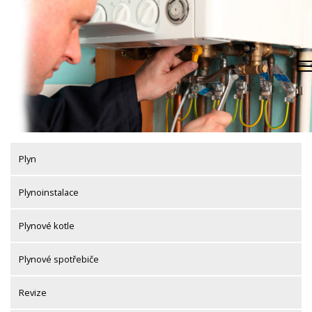
Skip
to
content
Plyn
Plynoinstalace
Plynové kotle
Plynové spotřebiče
Revize