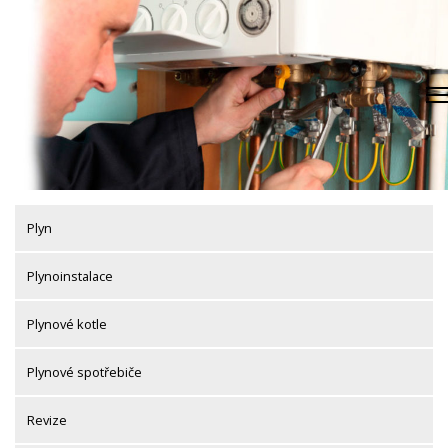
Skip
to
content
Plyn
Plynoinstalace
Plynové kotle
Plynové spotřebiče
Revize