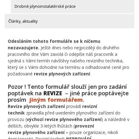
Drobné plynoinstalatérské práce
Články, aktuality
Odesláním tohoto formuláře se k ničemu
nezavazujete.
Ještě dnes nebo nejpozději do druhého
pracovního dne Vám zavolá či odepíše náš pracovník a
sjedná s Vámi termín návštěvy našeho revizního technika,
který se s Vámi dohodne na termínu a odhadované ceně pro
požadované
revize plynových zařízení
.
Pozor ! Tento formulář slouží jen pro zadání
poptávek na
REVIZE
– jiné práce poptávejte
prosím
jiným formulářem
.
Revize plynových zařízení
provádí
revizní
technik
zpravidla před uvedením plynového zařízení do
provozu (
výchozí revize
plynového zařízení
) a následně v
delších, obvykle 3-letých lhůtách (
provozní
revize
plynového zařízení –
pouze organizace, nikoli
domácnosti). Revizní technik
NEPROVÁDÍ