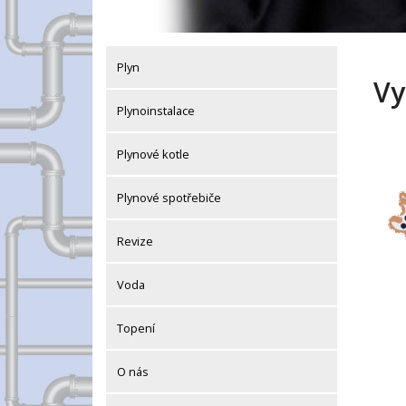
Plyn
Vy
Plynoinstalace
Plynové kotle
Plynové spotřebiče
Revize
Voda
Topení
O nás