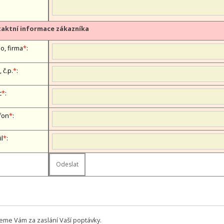
aktní informace zákazníka
o, firma
*
:
, č.p.
*
:
c
*
:
fon
*
:
il
*
:
eme Vám za zaslání Vaší poptávky.