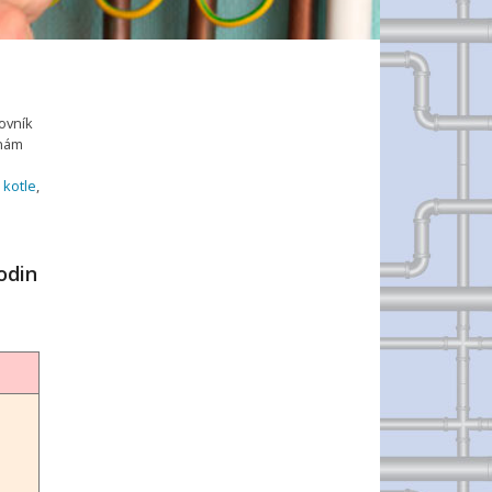
ovník
 nám
 kotle
,
odin