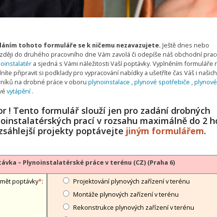
áním tohoto formuláře se k ničemu nezavazujete.
Ještě dnes nebo
zději do druhého pracovního dne Vám zavolá či odepíše náš obchodní prac
oinstalatér
a sjedná s Vámi náležitosti Vaší poptávky. Vyplněním formuláře
íte připravit si podklady pro vypracování nabídky a ušetříte čas Váš i našich
níků na drobné práce v oboru
plynoinstalace
,
plynové spotřebiče
,
plynové
vé
vytápění
.
r ! Tento formulář slouží jen pro zadání drobných
noinstalatérských prací v rozsahu maximálně do 2 h
zsáhlejší projekty poptávejte
jiným formulářem
.
ávka – Plynoinstalatérské práce v terénu (CZ) (Praha 6)
mět poptávky
*
:
Projektování plynových zařízení v terénu
Montáže plynových zařízení v terénu
Rekonstrukce plynových zařízení v terénu