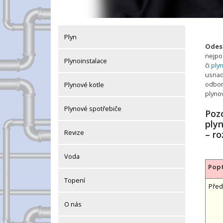
Plyn
Odesl
nejpo
Plynoinstalace
či
plyn
usnadn
odbor
Plynové kotle
plyno
Plynové spotřebiče
Pozo
ply
Revize
– ro
Voda
Popt
Topení
Před
O nás