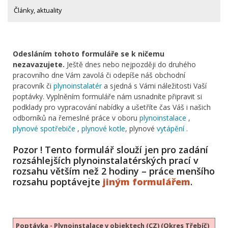
Články, aktuality
Odesláním tohoto formuláře se k ničemu
nezavazujete.
Ještě dnes nebo nejpozději do druhého
pracovního dne Vám zavolá či odepíše náš obchodní
pracovník či
plynoinstalatér
a sjedná s Vámi náležitosti Vaší
poptávky. Vyplněním formuláře nám usnadníte připravit si
podklady pro vypracování nabídky a ušetříte čas Váš i našich
odborníků na řemeslné práce v oboru
plynoinstalace
,
plynové spotřebiče
,
plynové kotle
, plynové
vytápění
.
Pozor ! Tento formulář slouží jen pro zadání
rozsáhlejších plynoinstalatérských prací v
rozsahu větším než 2 hodiny – práce menšího
rozsahu poptávejte
jiným formulářem
.
Poptávka - Plynoinstalace v objektech (CZ) (Okres Třebíč)