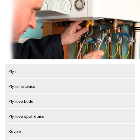
Skip
to
content
Plyn
Plynoinstalace
Plynové kotle
Plynové spotřebiče
Revize