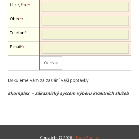
Ulice, č.p.
*
:
Obec
*
:
Telefon
*
:
E-mail
*
:
Děkujeme Vám za zaslání Vaší poptávky.
Ekomplex – zákaznický systém výběru kvalitních služeb
Copyright © 2026 |
DopeTheme