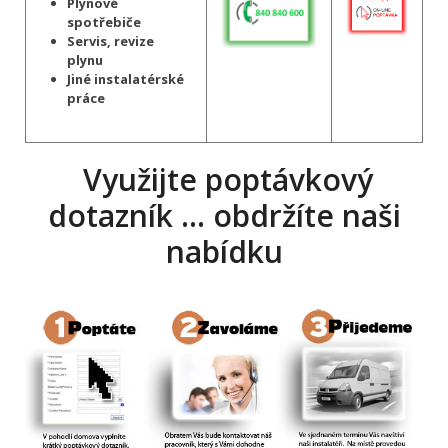
Plynové
spotřebiče
Servis, revize
plynu
Jiné instalatérské
práce
Využijte poptávkový
dotazník … obdržíte naši
nabídku