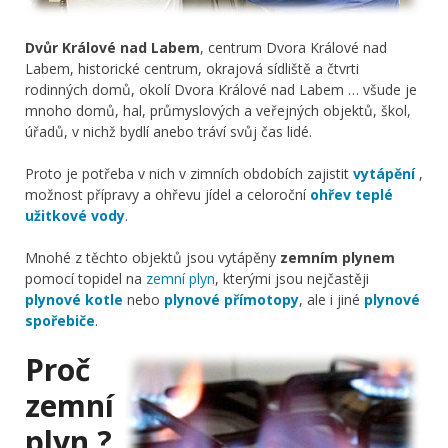
Dvůr Králové nad Labem
, centrum Dvora Králové nad
Labem, historické centrum, okrajová sídliště a čtvrti
rodinných domů, okolí Dvora Králové nad Labem … všude je
mnoho domů, hal, průmyslových a veřejných objektů, škol,
úřadů, v nichž bydlí anebo tráví svůj čas lidé.
Proto je potřeba v nich v zimních obdobích zajistit
vytápění
,
možnost přípravy a ohřevu jídel a celoroční
ohřev teplé
užitkové vody
.
Mnohé z těchto objektů jsou vytápěny
zemním plynem
pomocí topidel na
zemní plyn
, kterými jsou nejčastěji
plynové kotle
nebo
plynové přímotopy
, ale i jiné
plynové
spořebiče
.
Proč
zemní
plyn ?