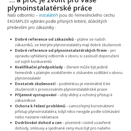
plynoinstalatérské práce
Naši odborníci –
instalatéři
jsou do řemeslnického cechu
EKOMPLEX vybíráni podle přísných kritérií, důležitých
především pro zákazníky :
Dobré reference od zákazníků
– ptáme se našich
zákazníků, se kterými plynoinstalatéry mají dobré zkušenosti
Dobré reference od plynoinstalatérských firem
– jen
opravdu vyhlášený odborník v oboru si zaslouží doporučení
od svých konkurentů
Kvalifikační předpoklady
– členem může být jedině
řemeslník s platným osvědčením o získaném vzdělání v oboru
plynoinstalatér
Dostatek zkušeností
– podmínkou je minimálně 6 let
zkušeností s provozováním plynoinstalatérské praxe
Příjemné vystupování
– vždy vlídný a ochotný přístup k
zákazníkovi
Ochota k řešení problémů
– samozřejmý konstruktivní
přístup plynoinstalatéra, když něco nevyjde podle očekávání
nebo nastane reklamace
Dodržování dohod a cen
– písemné i ústně uzavřené
dohody, smlouvy a sjednané ceny musí být pro našeho