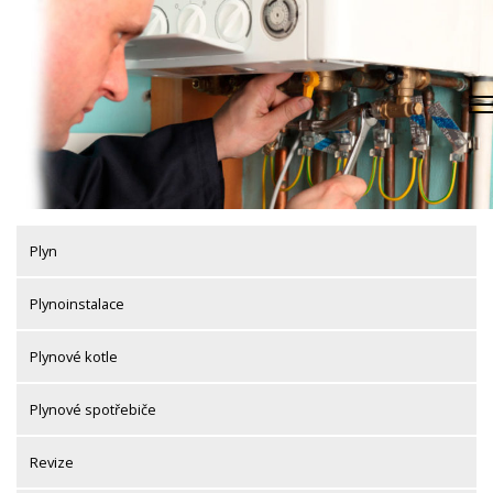
Skip
to
content
Plyn
Plynoinstalace
Plynové kotle
Plynové spotřebiče
Revize