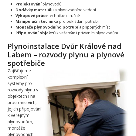
Projektování
plynovodů
Dodávky materiálu
a plynovodního vedení
Výkopové práce
technikou i ručně
Manipulační technika
pro pokládání potrubí
Montáže plynovodního potrubí
a přípojných míst
Připojování objektů
k veřeným i privátním plynovodům.
Plynoinstalace Dvůr Králové nad
Labem – rozvody plynu a plynové
spotřebiče
Zajišťujeme
komplexní
systémy pro
rozvody plynu v
objektech i na
prostranstvích,
jejich připojování
k veřejným
plynovodům,
montáže
plynovodních