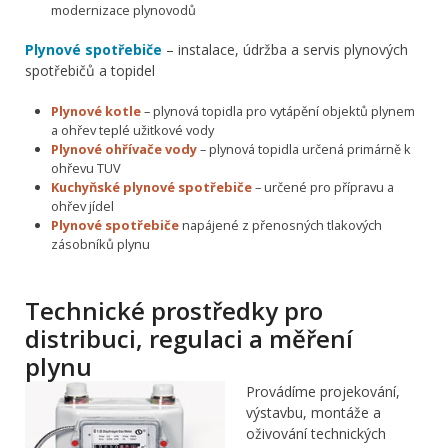
modernizace plynovodů
Plynové spotřebiče
– instalace, údržba a servis plynových
spotřebičů a topidel
Plynové kotle
– plynová topidla pro vytápění objektů plynem
a ohřev teplé užitkové vody
Plynové ohřívače vody
– plynová topidla určená primárně k
ohřevu TUV
Kuchyňské plynové spotřebiče
– určené pro přípravu a
ohřev jídel
Plynové spotřebiče
napájené z přenosných tlakových
zásobníků plynu
Technické prostředky pro
distribuci, regulaci a měření
plynu
Provádíme projekování,
výstavbu, montáže a
oživování technických