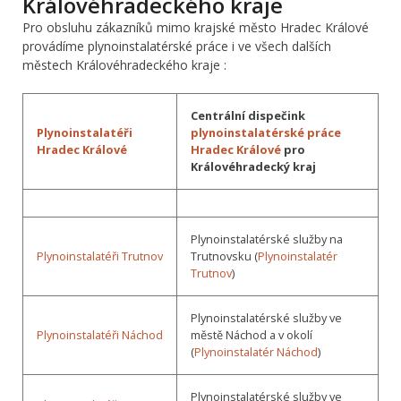
Královéhradeckého kraje
Pro obsluhu zákazníků mimo krajské město Hradec Králové
provádíme plynoinstalatérské práce i ve všech dalších
městech Královéhradeckého kraje :
Centrální dispečink
Plynoinstalatéři
plynoinstalatérské práce
Hradec Králové
Hradec Králové
pro
Královéhradecký kraj
Plynoinstalatérské služby na
Plynoinstalatéři Trutnov
Trutnovsku (
Plynoinstalatér
Trutnov
)
Plynoinstalatérské služby ve
Plynoinstalatéři Náchod
městě Náchod a v okolí
(
Plynoinstalatér Náchod
)
Plynoinstalatérské služby ve