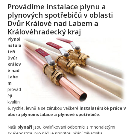
Provádíme instalace plynu a
plynových spotřebičů v oblasti
Dvůr Králové nad Labem a
Královéhradecký kraj
Plynoi
nstala
téři
Dvůr
Králov
é nad
Labe
m
provád
ějí
kvalitn
ě, rychle, levně a se zárukou veškeré
instalatérské práce v
oboru plynoinstalace a plynové spotřebiče
.
Naši
plynaři
jsou kvalifikovaní odborníci s mnohaletými
zkušenostmi, pro něž je prioritou přání zákazníka,