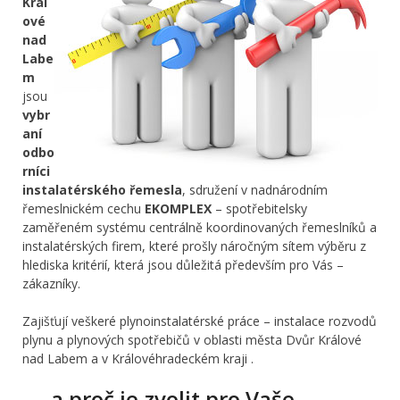
Král
ové
nad
Labe
m
jsou
vybr
aní
odbo
rníci
instalatérského řemesla
, sdružení v nadnárodním
řemeslnickém cechu
EKOMPLEX
– spotřebitelsky
zaměřeném systému centrálně koordinovaných řemeslníků a
instalatérských firem, které prošly náročným sítem výběru z
hlediska kritérií, která jsou důležitá především pro Vás –
zákazníky.
Zajišťují veškeré plynoinstalatérské práce – instalace rozvodů
plynu a plynových spotřebičů v oblasti města Dvůr Králové
nad Labem a v Královéhradeckém kraji .
… a proč je zvolit pro Vaše