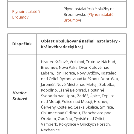
Plynoinstalatérské služby na
Plynoinstalatéři
Broumovsku (
Plynoinstalatér
Broumov
Broumov
)
Oblast obsluhovaná našimi instalatéry –
Dispečink
Královéhradecký kraj
Hradec Králové, Vrchlabí, Trutnov, Náchod,
Broumov, Nová Paka, Dvůr Králové nad
Labem, Jičín, Hořice, Nový Bydžov, Kostelec
nad Orlicí, Rychnov nad Kněžnou, Dobruška,
Jaroměř, Nové Město nad Metují, Sobotka,
Kopidlno, Lázně Bělohrad, Hostinné,
Hradec
Svoboda nad Úpou, Žacléř, Úpice, Teplice
Králové
nad Metují, Police nad Metují, Hronov,
Červený Kostelec, Česká Skalice, Smiřice,
Chlumec nad Cidlinou, Třebchovice pod
Orebem, Opočno, Týniště nad Orlicí,
Vamberk, Rokytnice v Orlických Horách,
Nechanice