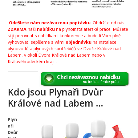
Odešlete nám nezávaznou poptávku
. Obdržíte od nás
ZDARMA
naši
nabídku
na plynoinstalatérské práce. Můžete
si ji porovnat s nabídkami konkurence a bude-li Vám plně
vyhovovat, sepíšeme s Vámi
objednávku
na instalace
plynovodů a plynových spotřebičů ve Dvoře Králové nad
Labem, v okolí Dvora Králové nad Labem nebo v
Královéhradeckém kraji .
Kdo jsou Plynaři Dvůr
Králové nad Labem …
Plyn
aři
Dvůr