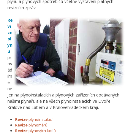
plynu a plynových spotřebičů včetně vystavení platných
revizních zpráv.
Re
vi
ze
pl
yn
u
pr
ov
ád
ím
e
ne
jen na plynoinstalacích a plynových zařízeních dodávaných
našimi plynaři, ale na všech plynoinstalacích ve Dvoře
Králové nad Labem a v Královéhradeckém kraji.
Revize
plynoinstalací
Revize
plynoměrů
Revize
plynových kotlů