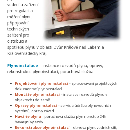
vedení a zařízení
pro regulaci a
měření plynu,
připojování
technických
zařízení pro
distribuci a
spotřebu plynu v oblasti Dvůr Králové nad Labem a
Královéhradecký kraj.
Plynoinstalace
– instalace rozvodů plynu, opravy,
rekonstrukce plynoinstalací, poruchová služba
Projektování plynoinstalací
– zpracovávání projektových
dokumentací plynoinstalací
Montáže plynoinstalací
– instalace rozvodů plynu v
objektech i do země
Opravy plynoinstalací
– servis a údržba plynovodních
systémů, opravy závad
Havárie plynu
– poruchová služba plyn nonstop 24h –
havarijní výjezdy
Rekonstrukce plynoinstalací
– obnova plynovodních sítí,