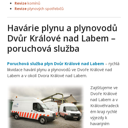
Revize
komínů
Revize
plynových spotřebičů
Havárie plynu a plynovodů
Dvůr Králové nad Labem –
poruchová služba
Poruchová služba plyn Dvůr Králové nad Labem
– rychlá
likvidace havárií plynu a plynovodů ve Dvoře Králové nad
Labem a v okolí Dvora Králové nad Labem.
Zajišťujeme ve
Dvoře Králové
nad Labem a v
Královéhradeck
ém kraji rychlé
výjezdy k
havarijním