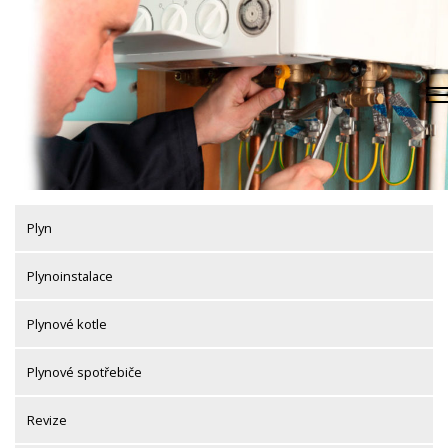
Skip
to
content
Plyn
Plynoinstalace
Plynové kotle
Plynové spotřebiče
Revize