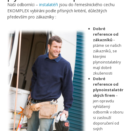
Naši odborníci –
instalatéři
jsou do řemeslnického cechu
EKOMPLEX vybíráni podle přísných kritérií, důležitých
především pro zákazníky :
Dobré
reference od
zákazníků
–
ptáme se našich
zákazníků, se
kterými
plynoinstalatéry
mají dobré
zkušenosti
Dobré
reference od
plynoinstalatér
ských firem
–
jen opravdu
vyhlášený
odborník v oboru
si zaslouží
doporučení od
svých