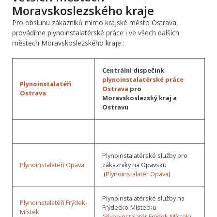
Moravskoslezského kraje
Pro obsluhu zákazníků mimo krajské město Ostrava
provádíme plynoinstalatérské práce i ve všech dalších
městech Moravskoslezského kraje :
Centrální dispečink
plynoinstalatérské práce
Plynoinstalatéři
Ostrava
pro
Ostrava
Moravskoslezský kraj a
Ostravu
Plynoinstalatérské služby pro
Plynoinstalatéři Opava
zákazníky na Opavsku
(
Plynoinstalatér Opava
)
Plynoinstalatérské služby na
Plynoinstalatéři Frýdek-
Frýdecko-Místecku
Místek
(
Plynoinstalatér Frýdek-Místek
)