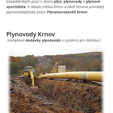
instalatérských prací v oboru
plyn
,
plynovody
a
plynové
spotřebiče
. V oblasti města Krnov a okolí Krnova provádějí
plynoinstalatérské práce
Plynoinstalatéři Krnov.
Plynovody Krnov
Komplexní
dodávky plynovodů
a systémů pro distribuci