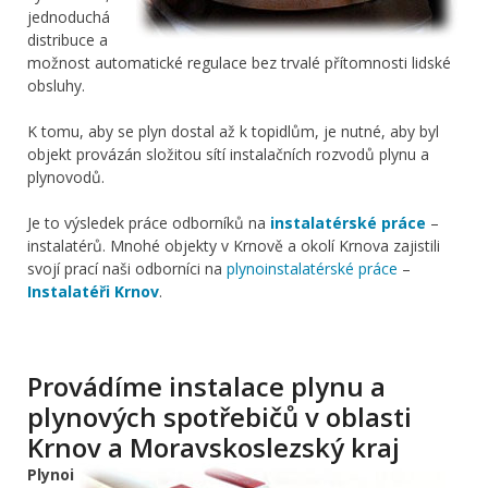
jednoduchá
distribuce a
možnost automatické regulace bez trvalé přítomnosti lidské
obsluhy.
K tomu, aby se plyn dostal až k topidlům, je nutné, aby byl
objekt provázán složitou sítí instalačních rozvodů plynu a
plynovodů.
Je to výsledek práce odborníků na
instalatérské práce
–
instalatérů. Mnohé objekty v Krnově a okolí Krnova zajistili
svojí prací naši odborníci na
plynoinstalatérské práce
–
Instalatéři Krnov
.
Provádíme instalace plynu a
plynových spotřebičů v oblasti
Krnov a Moravskoslezský kraj
Plynoi