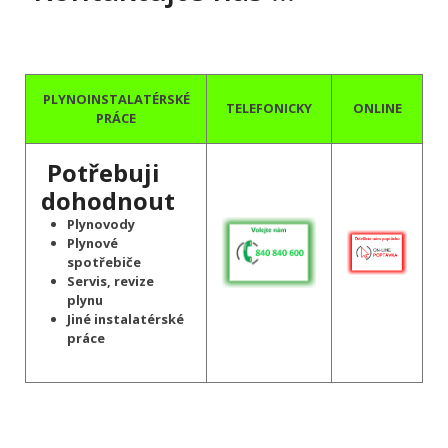
PLYNOINSTALATÉRSKÉ
TELEFONICKY
ONLINE
PRÁCE
Potřebuji
dohodnout
Plynovody
Plynové
spotřebiče
Servis, revize
plynu
Jiné instalatérské
práce