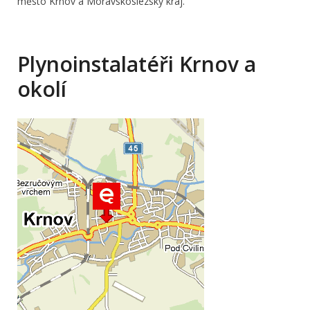
město Krnov a Moravskoslezský kraj.
Plynoinstalatéři Krnov a
okolí