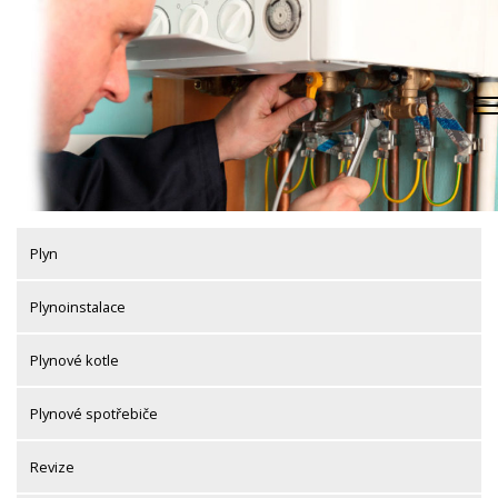
Skip
to
content
Plyn
Plynoinstalace
Plynové kotle
Plynové spotřebiče
Revize