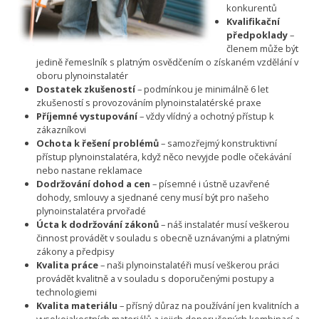
konkurentů
Kvalifikační
předpoklady
–
členem může být
jedině řemeslník s platným osvědčením o získaném vzdělání v
oboru plynoinstalatér
Dostatek zkušeností
– podmínkou je minimálně 6 let
zkušeností s provozováním plynoinstalatérské praxe
Příjemné vystupování
– vždy vlídný a ochotný přístup k
zákazníkovi
Ochota k řešení problémů
– samozřejmý konstruktivní
přístup plynoinstalatéra, když něco nevyjde podle očekávání
nebo nastane reklamace
Dodržování dohod a cen
– písemné i ústně uzavřené
dohody, smlouvy a sjednané ceny musí být pro našeho
plynoinstalatéra prvořadé
Úcta k dodržování zákonů
– náš instalatér musí veškerou
činnost provádět v souladu s obecně uznávanými a platnými
zákony a předpisy
Kvalita práce
– naši plynoinstalatéři musí veškerou práci
provádět kvalitně a v souladu s doporučenými postupy a
technologiemi
Kvalita materiálu
– přísný důraz na používání jen kvalitních a