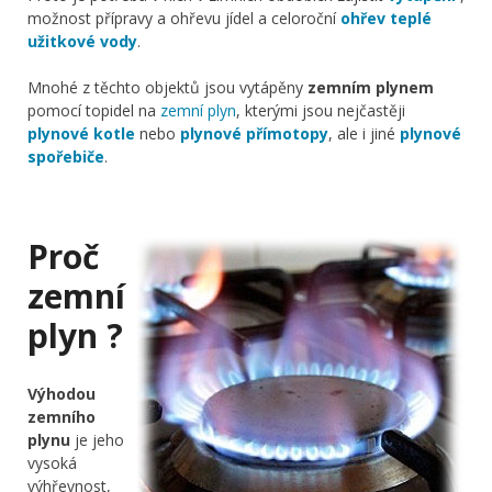
možnost přípravy a ohřevu jídel a celoroční
ohřev teplé
užitkové vody
.
Mnohé z těchto objektů jsou vytápěny
zemním plynem
pomocí topidel na
zemní plyn
, kterými jsou nejčastěji
plynové kotle
nebo
plynové přímotopy
, ale i jiné
plynové
spořebiče
.
Proč
zemní
plyn ?
Výhodou
zemního
plynu
je jeho
vysoká
výhřevnost,