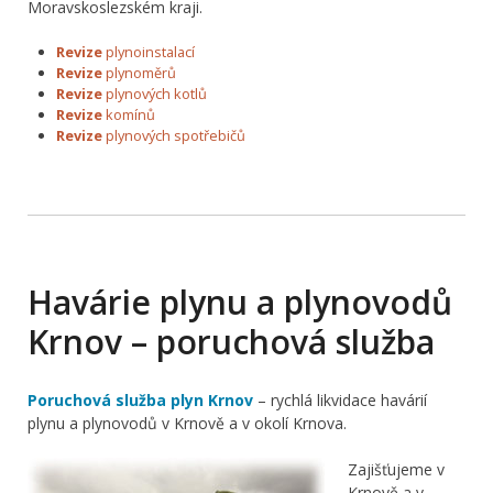
Moravskoslezském kraji.
Revize
plynoinstalací
Revize
plynoměrů
Revize
plynových kotlů
Revize
komínů
Revize
plynových spotřebičů
Havárie plynu a plynovodů
Krnov – poruchová služba
Poruchová služba plyn Krnov
– rychlá likvidace havárií
plynu a plynovodů v Krnově a v okolí Krnova.
Zajišťujeme v
Krnově a v