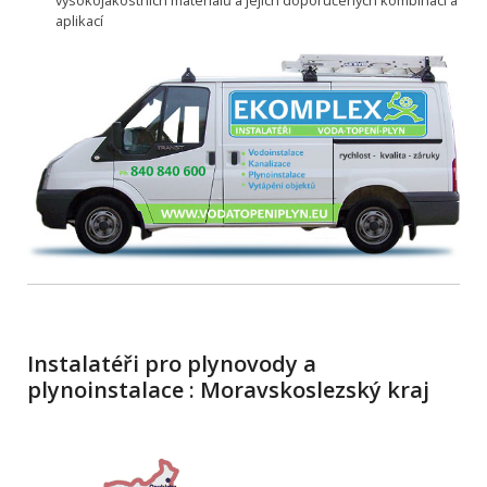
vysokojakostních materiálů a jejich doporučených kombinací a
aplikací
Instalatéři pro plynovody a
plynoinstalace : Moravskoslezský kraj