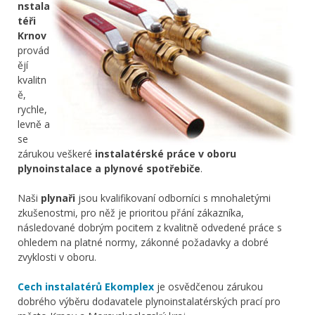
nstala
téři
Krnov
provád
ějí
kvalitn
ě,
rychle,
levně a
se
zárukou veškeré
instalatérské práce v oboru
plynoinstalace a plynové spotřebiče
.
Naši
plynaři
jsou kvalifikovaní odborníci s mnohaletými
zkušenostmi, pro něž je prioritou přání zákazníka,
následované dobrým pocitem z kvalitně odvedené práce s
ohledem na platné normy, zákonné požadavky a dobré
zvyklosti v oboru.
Cech instalatérů Ekomplex
je osvědčenou zárukou
dobrého výběru dodavatele plynoinstalatérských prací pro