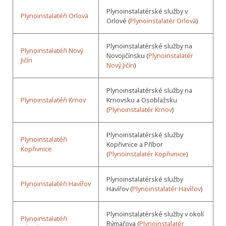
Plynoinstalatérské služby v
Plynoinstalatéři Orlová
Orlové (
Plynoinstalatér Orlová
)
Plynoinstalatérské služby na
Plynoinstalatéři Nový
Novojičínsku (
Plynoinstalatér
Jičín
Nový Jičín
)
Plynoinstalatérské služby na
Plynoinstalatéři Krnov
Krnovsku a Osoblažsku
(
Plynoinstalatér Krnov
)
Plynoinstalatérské služby
Plynoinstalatéři
Kopřivnice a Příbor
Kopřivnice
(
Plynoinstalatér Kopřivnice
)
Plynoinstalatérské služby
Plynoinstalatéři Havířov
Havířov (
Plynoinstalatér Havířov
)
Plynoinstalatérské služby v okolí
Plynoinstalatéři
Rýmařova (
Plynoinstalatér