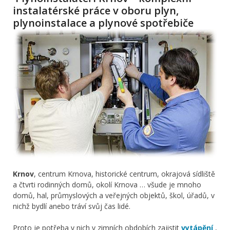
instalatérské práce v oboru plyn,
plynoinstalace a plynové spotřebiče
Krnov
, centrum Krnova, historické centrum, okrajová sídliště
a čtvrti rodinných domů, okolí Krnova … všude je mnoho
domů, hal, průmyslových a veřejných objektů, škol, úřadů, v
nichž bydlí anebo tráví svůj čas lidé.
Proto je potřeba v nich v zimních obdobích zajistit
vytápění
,