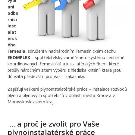
vybr
aní
odbo
rníci
inst
alat
érsk
ého
řemesla
, sdružení v nadnárodním řemeslnickém cechu
EKOMPLEX
– spotřebitelsky zaměřeném systému centrálně
koordinovaných řemeslníků a instalatérských firem, které
prošly náročným sítem výběru z hlediska kritérií, která jsou
důležitá především pro Vás – zákazníky.
Zajišťují veškeré plynoinstalatérské práce – instalace rozvodů
plynu a plynových spotřebičů v oblasti města Krnov a v
Moravskoslezském kraji .
… a proč je zvolit pro Vaše
plynoinstalatérské práce