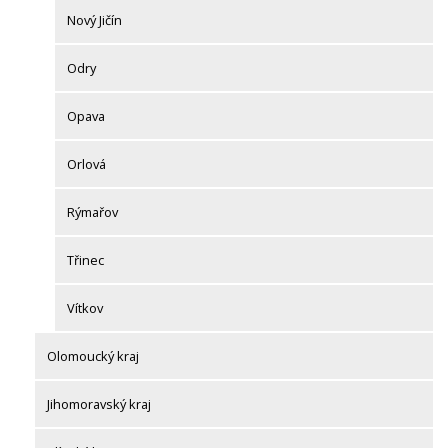
Nový Jičín
Odry
Opava
Orlová
Rýmařov
Třinec
Vítkov
Olomoucký kraj
Jihomoravský kraj