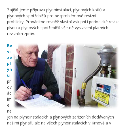
Zajišťujeme přípravu plynoinstalací, plynových kotlů a
plynových spotřebičů pro bezproblémové revizní
prohlídky. Provádíme rovněž vlastní vstupní i periodické revize
plynu a plynových spotřebičů včetně vystavení platných
revizních zpráv.
Re
vi
ze
pl
yn
u
pr
ov
ád
ím
e
ne
jen na plynoinstalacích a plynových zařízeních dodávaných
našimi plynaři, ale na všech plynoinstalacích v Krnově a v