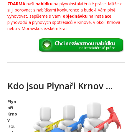
ZDARMA
naši
nabídku
na plynoinstalatérské práce. Můžete
si ji porovnat s nabídkami konkurence a bude-li Vám plně
vyhovovat, sepíšeme s Vámi
objednávku
na instalace
plynovodů a plynových spotřebičů v Krnově, v okolí Krnova
nebo v Moravskoslezském kraji .
Kdo jsou Plynaři Krnov …
Plyn
aři
Krno
v
jsou