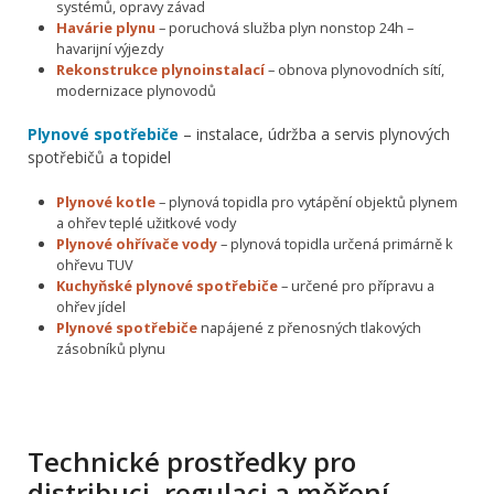
systémů, opravy závad
Havárie plynu
– poruchová služba plyn nonstop 24h –
havarijní výjezdy
Rekonstrukce plynoinstalací
– obnova plynovodních sítí,
modernizace plynovodů
Plynové spotřebiče
– instalace, údržba a servis plynových
spotřebičů a topidel
Plynové kotle
– plynová topidla pro vytápění objektů plynem
a ohřev teplé užitkové vody
Plynové ohřívače vody
– plynová topidla určená primárně k
ohřevu TUV
Kuchyňské plynové spotřebiče
– určené pro přípravu a
ohřev jídel
Plynové spotřebiče
napájené z přenosných tlakových
zásobníků plynu
Technické prostředky pro
distribuci, regulaci a měření