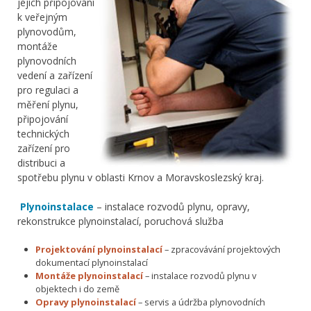
jejich připojování
k veřejným
plynovodům,
montáže
plynovodních
vedení a zařízení
pro regulaci a
měření plynu,
připojování
technických
zařízení pro
distribuci a
spotřebu plynu v oblasti Krnov a Moravskoslezský kraj.
Plynoinstalace
– instalace rozvodů plynu, opravy,
rekonstrukce plynoinstalací, poruchová služba
Projektování plynoinstalací
– zpracovávání projektových
dokumentací plynoinstalací
Montáže plynoinstalací
– instalace rozvodů plynu v
objektech i do země
Opravy plynoinstalací
– servis a údržba plynovodních