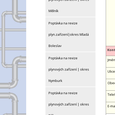
Mělník
Poptávka na revize
plyn.zařízení|okres Mladá
Boleslav
Kont
Poptávka na revize
Jméno
plynových zařízení | okres
Ulice
Nymburk
Obe
Poptávka na revize
Tele
plynových zařízení | okres
E-ma