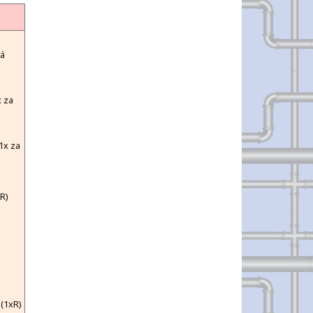
vá
 za
1x za
R)
(1xR)