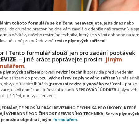
áním tohoto formuláře se k ničemu nezavazujete.
Ještě dnes nebo
zději do druhého pracovního dne Vám zavolá či odepíše náš pracovník a sj
termín návštěvy našeho revizního technika, který se s Vámi dohodne na ter
ované ceně pro požadované
revize plynových zařízení
.
r ! Tento formulář slouží jen pro zadání poptávek
EVIZE
– jiné práce poptávejte prosím
jiným
mulářem
.
e plynových zařízení
provádí
revizní technik
zpravidla před uvedením
vého zařízení do provozu (
výchozí revize
plynového zařízení
) a následně
h, obvykle 3-letých lhůtách (
provozní revize
plynového zařízení –
pouze
zace, nikoli domácnosti). Revizní technik
NEPROVÁDÍ ÚDDRŽBU
plynovéh
ní, tj. čištění, opravy a seřízení.
JEDNÁVEJTE PROSÍM PRÁCI REVIZNÍHO TECHNIKA PRO ÚKONY, KTERÉ
AJÍ VÝHRADNĚ POD ČINNOST SERVISNÍHO TECHNIKA. Servis plynovýc
 je možno objednat jiným
formulářem
.