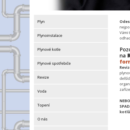
Plyn
Odesl
nejpo
Vámi 
Plynoinstalace
odhad
Pozo
Plynové kotle
na
R
for
Plynové spotřebiče
Reviz
plyno
Revize
delšíc
organi
zaříze
Voda
NEBO
Topení
SPAD
kotlů
O nás