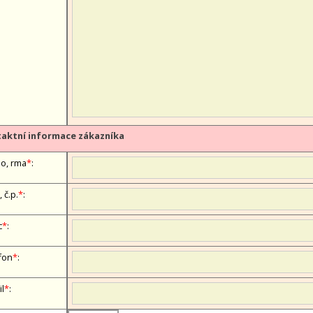
aktní informace zákazníka
, firma
*
:
, č.p.
*
:
c
*
:
fon
*
:
il
*
: