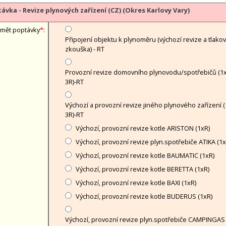
ávka - Revize plynových zařízení (CZ) (Okres Karlovy Vary)
mět poptávky
*
:
Připojení objektu k plynoměru (výchozí revize a tlako
zkouška) - RT
Provozní revize domovního plynovodu/spotřebičů (1x
3R)-RT
Výchozí a provozní revize jiného plynového zařízení (
3R)-RT
Výchozí, provozní revize kotle ARISTON (1xR)
Výchozí, provozní revize plyn.spotřebiče ATIKA (1x
Výchozí, provozní revize kotle BAUMATIC (1xR)
Výchozí, provozní revize kotle BERETTA (1xR)
Výchozí, provozní revize kotle BAXI (1xR)
Výchozí, provozní revize kotle BUDERUS (1xR)
Výchozí, provozní revize plyn.spotřebiče CAMPINGAS 