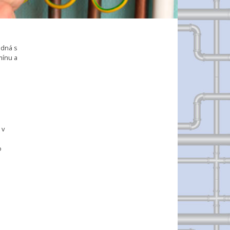
edná s
mínu a
 v
o
h