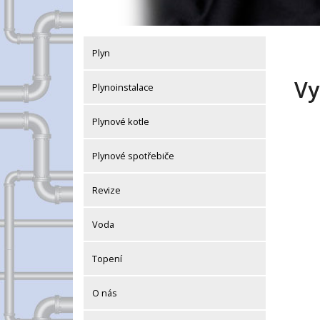
Plyn
Vy
Plynoinstalace
Plynové kotle
Plynové spotřebiče
Revize
Voda
Topení
O nás