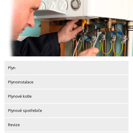
Skip
to
content
Plyn
Plynoinstalace
Plynové kotle
Plynové spotřebiče
Revize