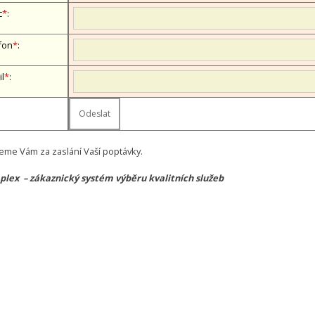
c
*
:
fon
*
:
il
*
:
eme Vám za zaslání Vaší poptávky.
lex – zákaznický systém výběru kvalitních služeb