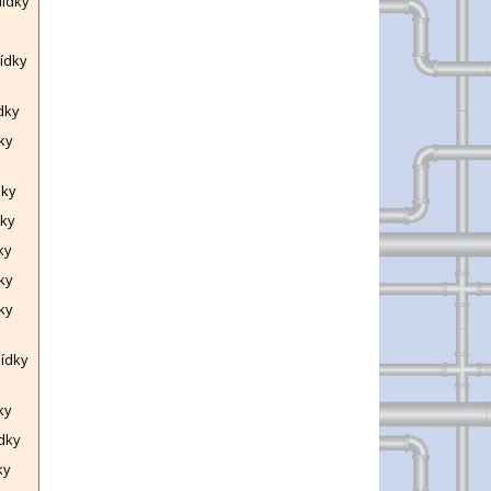
lídky
lídky
dky
ky
dky
dky
ky
ky
ky
lídky
ky
ídky
ky