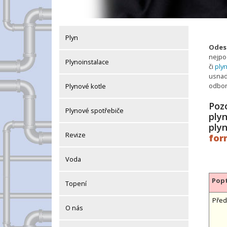
Plyn
Odesl
nejpo
Plynoinstalace
či
plyn
usnadn
odbor
Plynové kotle
Pozo
Plynové spotřebiče
plyn
ply
Revize
for
Voda
Popt
Topení
Před
O nás