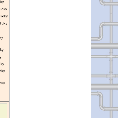
dky
lídky
lídky
lídky
ky
dky
y
dky
ídky
dky