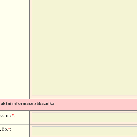
aktní informace zákazníka
, firma
*
:
, č.p.
*
: