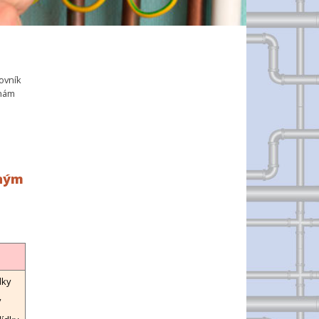
ovník
 nám
iným
dky
y