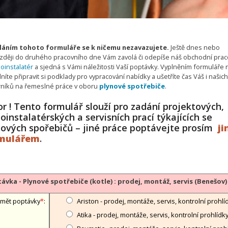
áním tohoto formuláře se k ničemu nezavazujete.
Ještě dnes nebo
zději do druhého pracovního dne Vám zavolá či odepíše náš obchodní prac
oinstalatér
a sjedná s Vámi náležitosti Vaší poptávky. Vyplněním formuláře
íte připravit si podklady pro vypracování nabídky a ušetříte čas Váš i našich
níků na řemeslné práce v oboru
plynové spotřebiče
.
r ! Tento formulář slouží pro zadání projektových,
oinstalatérských a servisních prací týkajících se
nových spořebičů – jiné práce poptávejte prosím
j
mulářem
.
ávka - Plynové spotřebiče (kotle) : prodej, montáž, servis (Benešov)
mět poptávky
*
:
Ariston - prodej, montáže, servis, kontrolní prohlí
Atika - prodej, montáže, servis, kontrolní prohlídk