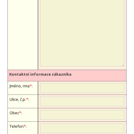
Kontaktní informace zákazníka
Jméno, firma
*
:
Ulice, č.p.
*
:
Obec
*
:
Telefon
*
: