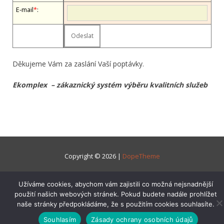
E-mail
*
:
Děkujeme Vám za zaslání Vaší poptávky.
Ekomplex – zákaznický systém výběru kvalitních služeb
Copyright © 2026 |
DopeTheme
Užíváme cookies, abychom vám zajistili co možná nejsnadnější
použití našich webových stránek. Pokud budete nadále prohlížet
naše stránky předpokládáme, že s použitím cookies souhlasíte.
Souhlasím
Zásady ochrany osobních údajů