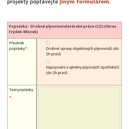
projekty poptávejte
jiným formulářem
.
Poptávka - Drobné plynoinstalatérské práce (CZ) (Okres
Frýdek-Místek)
Předmět
poptávky
*
:
Drobné opravy objektových plynovodů (do
2h prací)
Napojování a výměny plynových spotřebičů
(do 2h prací)
Text poptávky
*
: