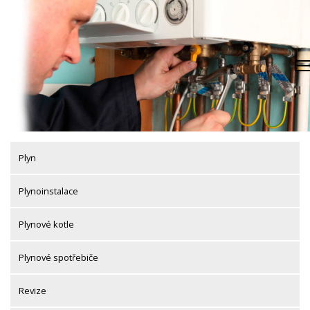
Skip
to
content
Plyn
Plynoinstalace
Plynové kotle
Plynové spotřebiče
Revize