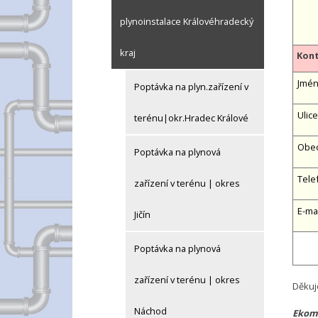
plynoinstalace Královéhradecký
kraj
Kont
Jméno
Poptávka na plyn.zařízení v
Ulice
terénu|okr.Hradec Králové
Obe
Poptávka na plynová
Tele
zařízení v terénu | okres
E-ma
Jičín
Poptávka na plynová
zařízení v terénu | okres
Děkuj
Náchod
Ekomp