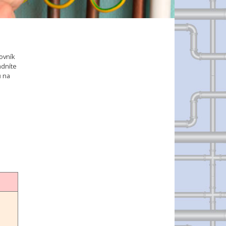
ovník
adníte
ů na