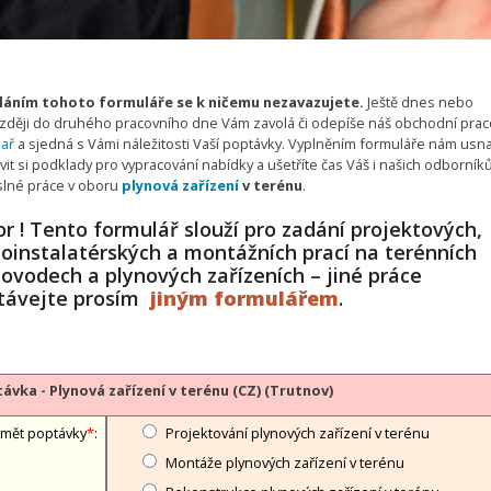
áním tohoto formuláře se k ničemu nezavazujete.
Ještě dnes nebo
zději do druhého pracovního dne Vám zavolá či odepíše náš obchodní prac
nař
a sjedná s Vámi náležitosti Vaší poptávky. Vyplněním formuláře nám usn
vit si podklady pro vypracování nabídky a ušetříte čas Váš i našich odborník
lné práce v oboru
plynová zařízení
v terénu
.
r ! Tento formulář slouží pro zadání projektových,
noinstalatérských a montážních prací na terénních
ovodech a plynových zařízeních – jiné práce
távejte prosím
jiným formulářem
.
ávka - Plynová zařízení v terénu (CZ) (Trutnov)
mět poptávky
*
:
Projektování plynových zařízení v terénu
Montáže plynových zařízení v terénu