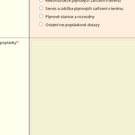
Rekonstrukce plynových zařízení v terénu
Servis a údržba plynových zařízení v terénu
Plynové stanice a rozvodny
Ostatní ne-poptávkové dotazy
 poptávky
*
: