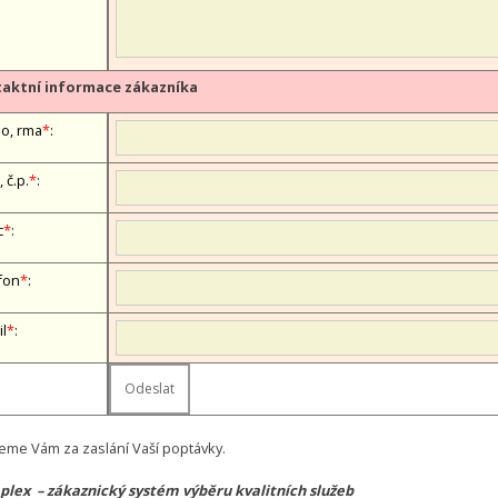
aktní informace zákazníka
, firma
*
:
, č.p.
*
:
c
*
:
fon
*
:
il
*
:
eme Vám za zaslání Vaší poptávky.
lex – zákaznický systém výběru kvalitních služeb