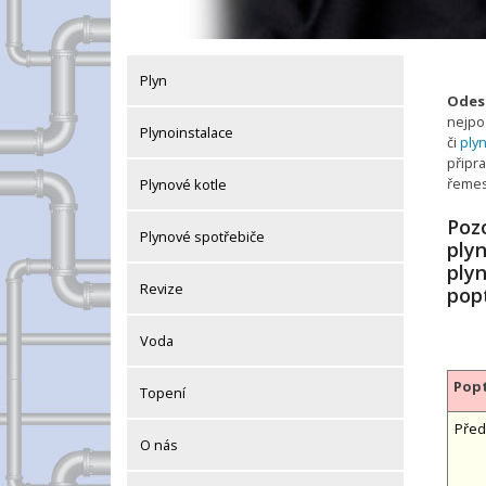
Plyn
Odesl
nejpo
Plynoinstalace
či
ply
připra
řemes
Plynové kotle
Pozo
Plynové spotřebiče
ply
plyn
Revize
pop
Voda
Popt
Topení
Před
O nás