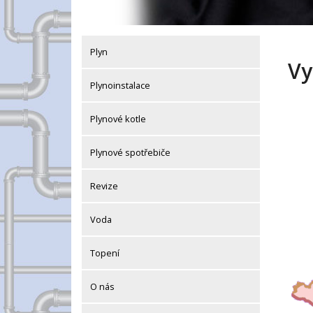
Plyn
Vy
Plynoinstalace
Plynové kotle
Plynové spotřebiče
Revize
Voda
Topení
O nás