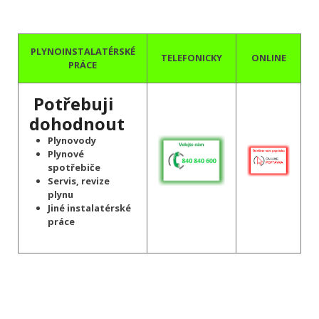
PLYNOINSTALATÉRSKÉ
TELEFONICKY
ONLINE
PRÁCE
Potřebuji
dohodnout
Plynovody
Plynové
spotřebiče
Servis, revize
plynu
Jiné instalatérské
práce