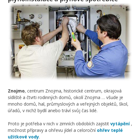
Znojmo
, centrum Znojma, historické centrum, okrajová
sídliště a čtvrti rodinných domů, okolí Znojma … všude je
mnoho domů, hal, průmyslových a veřejných objektů, škol,
úřadů, v nichž bydlí anebo tráví svůj čas lidé.
Proto je potřeba v nich v zimních obdobích zajistit
vytápění
,
možnost přípravy a ohřevu jídel a celoroční
ohřev teplé
užitkové vody
.