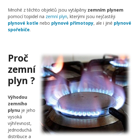
Mnohé z těchto objektů jsou vytápěny
zemním plynem
pomocí topidel na
zemní plyn
, kterými jsou nejčastěji
plynové kotle
nebo
plynové přímotopy
, ale i jiné
plynové
spořebiče
.
Proč
zemní
plyn ?
Výhodou
zemního
plynu
je jeho
vysoká
výhřevnost,
jednoduchá
distribuce a