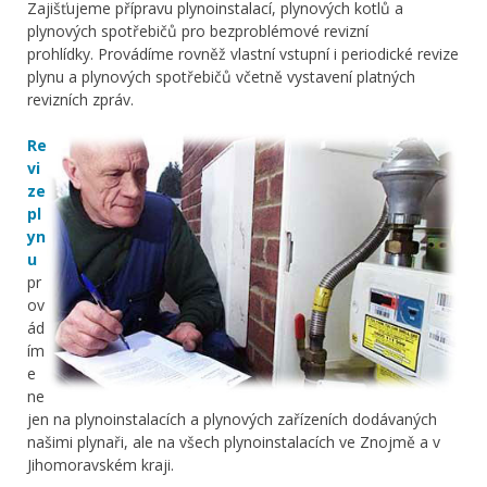
Zajišťujeme přípravu plynoinstalací, plynových kotlů a
plynových spotřebičů pro bezproblémové revizní
prohlídky. Provádíme rovněž vlastní vstupní i periodické revize
plynu a plynových spotřebičů včetně vystavení platných
revizních zpráv.
Re
vi
ze
pl
yn
u
pr
ov
ád
ím
e
ne
jen na plynoinstalacích a plynových zařízeních dodávaných
našimi plynaři, ale na všech plynoinstalacích ve Znojmě a v
Jihomoravském kraji.