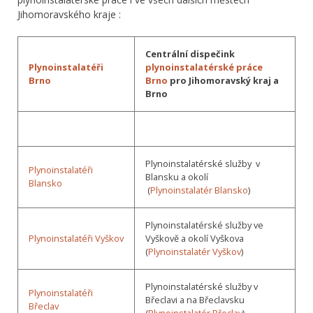
Jihomoravského kraje :
Centrální dispečink
Plynoinstalatéři
plynoinstalatérské práce
Brno
Brno
pro Jihomoravský kraj a
Brno
Plynoinstalatérské služby v
Plynoinstalatéři
Blansku a okolí
Blansko
(
Plynoinstalatér Blansko
)
Plynoinstalatérské služby ve
Plynoinstalatéři Vyškov
Vyškově a okolí Vyškova
(
Plynoinstalatér Vyškov
)
Plynoinstalatérské služby v
Plynoinstalatéři
Břeclavi a na Břeclavsku
Břeclav
(
Plynoinstalatér Břeclav
)