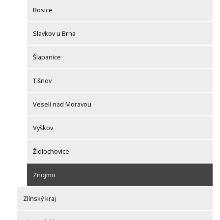
Rosice
Slavkov u Brna
Šlapanice
Tišnov
Veselí nad Moravou
Vyškov
Židlochovice
Znojmo
Zlínský kraj