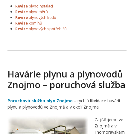
Revize
plynoinstalací
Revize
plynoměrů
Revize
plynových kotlů
Revize
komínů
Revize
plynových spotřebičů
Havárie plynu a plynovodů
Znojmo – poruchová služba
Poruchová služba plyn Znojmo
– rychlá likvidace havárií
plynu a plynovodů ve Znojmě a v okolí Znojma.
Zajišťujeme ve
Znojmě a v
Jihomoravském