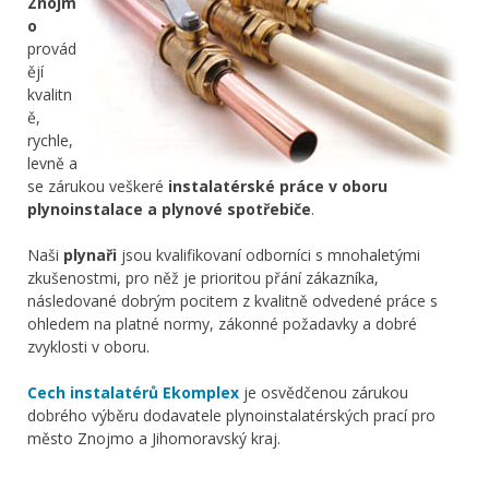
Znojm
o
provád
ějí
kvalitn
ě,
rychle,
levně a
se zárukou veškeré
instalatérské práce v oboru
plynoinstalace a plynové spotřebiče
.
Naši
plynaři
jsou kvalifikovaní odborníci s mnohaletými
zkušenostmi, pro něž je prioritou přání zákazníka,
následované dobrým pocitem z kvalitně odvedené práce s
ohledem na platné normy, zákonné požadavky a dobré
zvyklosti v oboru.
Cech instalatérů Ekomplex
je osvědčenou zárukou
dobrého výběru dodavatele plynoinstalatérských prací pro
město Znojmo a Jihomoravský kraj.