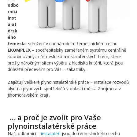
odbo
rníci
inst
alat
érsk
ého
řemesla
, sdružení v nadnárodním řemeslnickém cechu
EKOMPLEX
– spotřebitelsky zaměřeném systému centrálně
koordinovaných řemeslníků a instalatérských firem, které
prošly náročným sítem výběru z hlediska kritérií, která jsou
důležitá především pro Vás – zákazníky.
Zajišťují veškeré plynoinstalatérské práce – instalace rozvodů
plynu a plynových spotřebičů v oblasti města Znojmo a v
Jihomoravském kraji .
… a proč je zvolit pro Vaše
plynoinstalatérské práce
Naši odborníci –
instalatéři
jsou do řemeslnického cechu