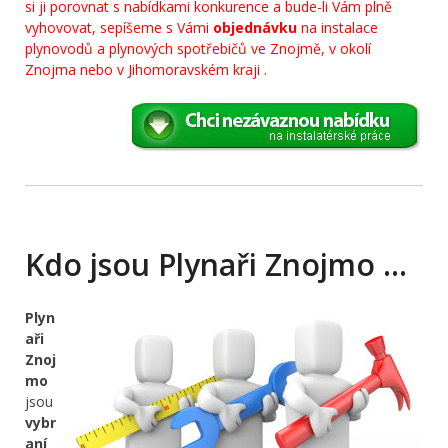
si ji porovnat s nabídkami konkurence a bude-li Vám plně
vyhovovat, sepíšeme s Vámi
objednávku
na instalace
plynovodů a plynových spotřebičů ve Znojmě, v okolí
Znojma nebo v Jihomoravském kraji .
Kdo jsou Plynaři Znojmo …
Plyn
aři
Znoj
mo
jsou
vybr
aní