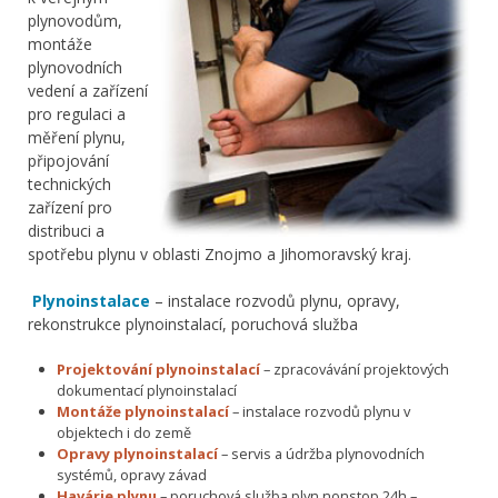
plynovodům,
montáže
plynovodních
vedení a zařízení
pro regulaci a
měření plynu,
připojování
technických
zařízení pro
distribuci a
spotřebu plynu v oblasti Znojmo a Jihomoravský kraj.
Plynoinstalace
– instalace rozvodů plynu, opravy,
rekonstrukce plynoinstalací, poruchová služba
Projektování plynoinstalací
– zpracovávání projektových
dokumentací plynoinstalací
Montáže plynoinstalací
– instalace rozvodů plynu v
objektech i do země
Opravy plynoinstalací
– servis a údržba plynovodních
systémů, opravy závad
Havárie plynu
– poruchová služba plyn nonstop 24h –