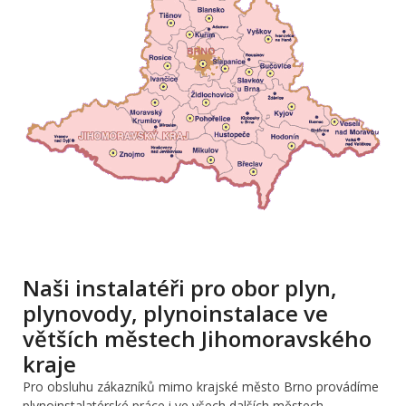
Naši instalatéři pro obor plyn,
plynovody, plynoinstalace ve
větších městech Jihomoravského
kraje
Pro obsluhu zákazníků mimo krajské město Brno provádíme
plynoinstalatérské práce i ve všech dalších městech