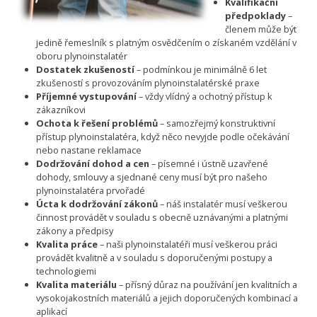
Kvalifikační
předpoklady
–
členem může být
jedině řemeslník s platným osvědčením o získaném vzdělání v
oboru plynoinstalatér
Dostatek zkušeností
– podmínkou je minimálně 6 let
zkušeností s provozováním plynoinstalatérské praxe
Příjemné vystupování
– vždy vlídný a ochotný přístup k
zákazníkovi
Ochota k řešení problémů
– samozřejmý konstruktivní
přístup plynoinstalatéra, když něco nevyjde podle očekávání
nebo nastane reklamace
Dodržování dohod a cen
– písemné i ústně uzavřené
dohody, smlouvy a sjednané ceny musí být pro našeho
plynoinstalatéra prvořadé
Úcta k dodržování zákonů
– náš instalatér musí veškerou
činnost provádět v souladu s obecně uznávanými a platnými
zákony a předpisy
Kvalita práce
– naši plynoinstalatéři musí veškerou práci
provádět kvalitně a v souladu s doporučenými postupy a
technologiemi
Kvalita materiálu
– přísný důraz na používání jen kvalitních a
vysokojakostních materiálů a jejich doporučených kombinací a
aplikací