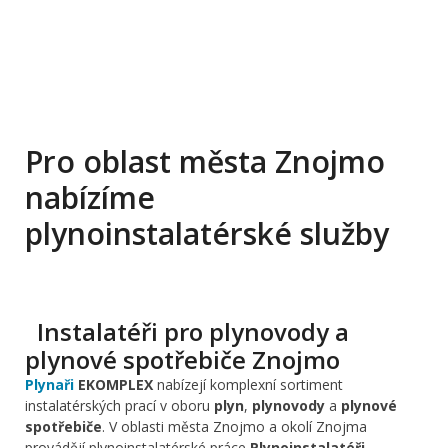
Pro oblast města Znojmo
nabízíme
plynoinstalatérské služby
Instalatéři pro plynovody a
plynové spotřebiče Znojmo
Plynaři
EKOMPLEX
nabízejí komplexní sortiment
instalatérských prací v oboru
plyn
,
plynovody
a
plynové
spotřebiče
. V oblasti města Znojmo a okolí Znojma
provádějí plynoinstalatérské práce
Plynoinstalatéři