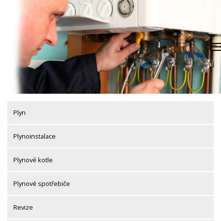
Skip
to
content
Plyn
Plynoinstalace
Plynové kotle
Plynové spotřebiče
Revize