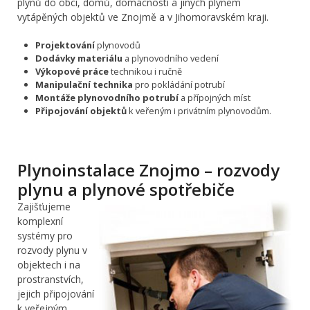
plynů do obcí, domů, domácností a jiných plynem
vytápěných objektů ve Znojmě a v Jihomoravském kraji.
Projektování
plynovodů
Dodávky materiálu
a plynovodního vedení
Výkopové práce
technikou i ručně
Manipulační technika
pro pokládání potrubí
Montáže plynovodního potrubí
a přípojných míst
Připojování objektů
k veřeným i privátním plynovodům.
Plynoinstalace Znojmo – rozvody
plynu a plynové spotřebiče
Zajišťujeme
komplexní
systémy pro
rozvody plynu v
objektech i na
prostranstvích,
jejich připojování
k veřejným