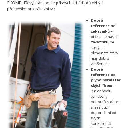
EKOMPLEX vybíráni podle přísných kritérií, důležitých
především pro zákazníky :
Dobré
reference od
zákazníků
–
ptáme se našich
zákazníků, se
kterými
plynoinstalatéry
mají dobré
zkušenosti
Dobré
reference od
plynoinstalatér
ských firem
–
jen opravdu
vyhlášený
odborník v oboru
si zaslouží
doporučení od
svých
konkurentů