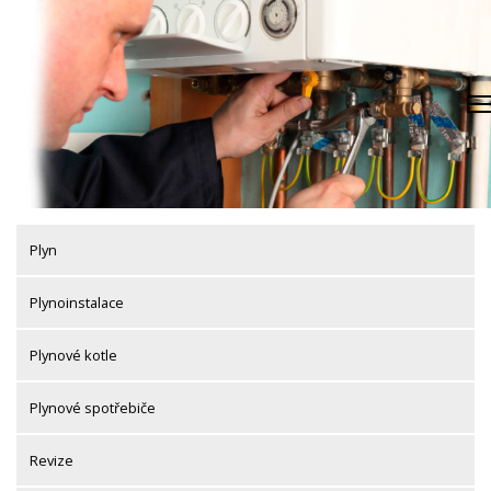
Skip
to
content
Plyn
Plynoinstalace
Plynové kotle
Plynové spotřebiče
Revize